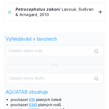
Petrocephalus zakoni
Lavoué, Sullivan
& Arnegard, 2010
Vyhledávání v taxonech
nebo
AQUATAB obsahuje
procházet
615
platných čeledí
procházet
5341
platných rodů