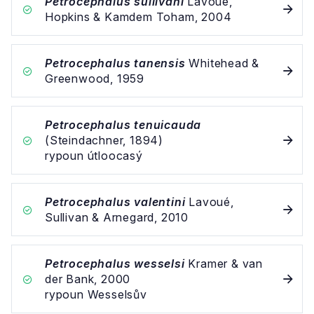
Petrocephalus sullivani
Lavoué,
Hopkins & Kamdem Toham, 2004
Petrocephalus tanensis
Whitehead &
Greenwood, 1959
Petrocephalus tenuicauda
(Steindachner, 1894)
rypoun útloocasý
Petrocephalus valentini
Lavoué,
Sullivan & Arnegard, 2010
Petrocephalus wesselsi
Kramer & van
der Bank, 2000
rypoun Wesselsův