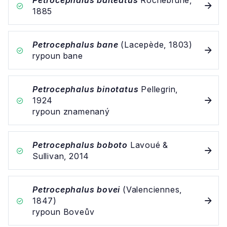
Petrocephalus balteatus
Rochebrune,
1885
Petrocephalus bane
(Lacepède, 1803)
rypoun bane
Petrocephalus binotatus
Pellegrin,
1924
rypoun znamenaný
Petrocephalus boboto
Lavoué &
Sullivan, 2014
Petrocephalus bovei
(Valenciennes,
1847)
rypoun Boveův