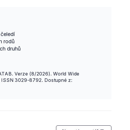
čeledí
h rodů
ch druhů
AB. Verze (8/2026). World Wide
n. ISSN 3029-8792. Dostupné z: