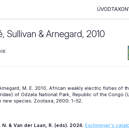
ÚVOD
TAXON
, Sullivan & Arnegard, 2010
ití
 Arnegard, M. E. 2010. African weakly electric fishes of
dae) of Odzala National Park, Republic of the Congo (L
ve new species. Zootaxa, 2600: 1–52.
 N. & Van der Laan, R. (eds). 2024.
Eschmeyer's catalo