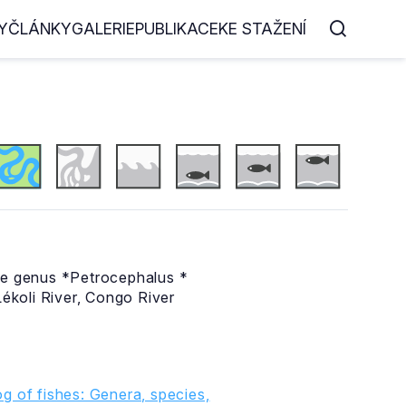
Y
ČLÁNKY
GALERIE
PUBLIKACE
KE STAŽENÍ
 the genus *Petrocephalus *
ékoli River, Congo River
g of fishes: Genera, species,