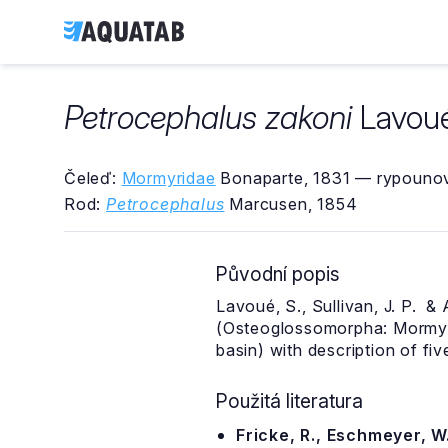
Petrocephalus zakoni
Lavoué
Čeleď:
Mormyridae
Bonaparte, 1831 — rypounov
Rod:
Petrocephalus
Marcusen, 1854
Původní popis
Lavoué, S., Sullivan, J. P. &
(Osteoglossomorpha: Mormyri
basin) with description of fi
Použitá literatura
Fricke, R., Eschmeyer, W.