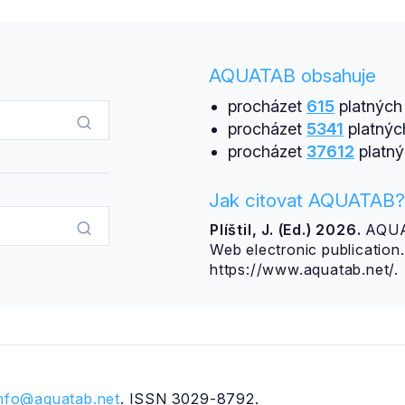
AQUATAB obsahuje
procházet
615
platných 
procházet
5341
platnýc
procházet
37612
platný
Jak citovat AQUATAB?
Plíštil, J. (Ed.) 2026.
AQUAT
Web electronic publicatio
https://www.aquatab.net/.
info@aquatab.net
. ISSN 3029-8792.