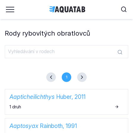
Rody rybovitých obratlovců
1
Aapticheilichthys
Huber, 2011
1 druh
Aaptosyax
Rainboth, 1991