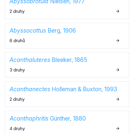
Abyssobrotula
Nielsen, 1977
2 druhy
Abyssocottus
Berg, 1906
6 druhů
Acanthaluteres
Bleeker, 1865
3 druhy
Acanthanectes
Holleman & Buxton, 1993
2 druhy
Acanthaphritis
Günther, 1880
4 druhy