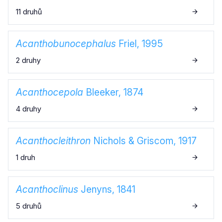
11 druhů
Acanthobunocephalus
Friel, 1995
2 druhy
Acanthocepola
Bleeker, 1874
4 druhy
Acanthocleithron
Nichols & Griscom, 1917
1 druh
Acanthoclinus
Jenyns, 1841
5 druhů