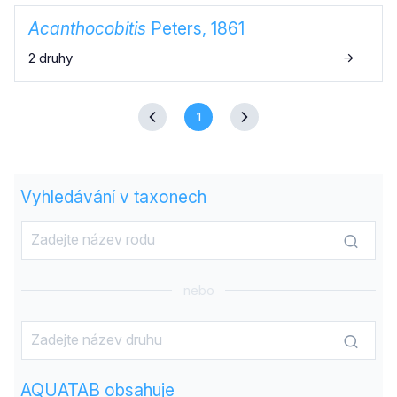
Acanthocobitis
Peters, 1861
2 druhy
1
Vyhledávání v taxonech
nebo
AQUATAB obsahuje