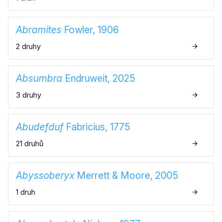
Abramites
Fowler, 1906
2 druhy
Absumbra
Endruweit, 2025
3 druhy
Abudefduf
Fabricius, 1775
21 druhů
Abyssoberyx
Merrett & Moore, 2005
1 druh