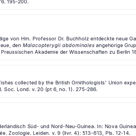
76. 195-200.
ige von Hrn. Professor Dr. Buchholz entdeckte neue G
neue, den
Malacopterygii abdominales
angehörige Grup
n Preussischen Akademie der Wissenschaften zu Berlin 18
ishes collected by the British Ornithologists' Union exp
 Soc. Lond. v. 20 (pt 6, no. 1). 275-286.
rländisch Süd- und Nord-Neu-Guinea. In: Nova Guinea. 
. Zoologie. Leiden. v. 9 (livr. 4): 513-613, Pls. 12-14.