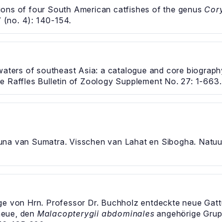
ions of four South American catfishes of the genus
Cor
7 (no. 4): 140-154.
waters of southeast Asia: a catalogue and core biograph
e Raffles Bulletin of Zoology Supplement No. 27: 1-663.
na van Sumatra. Visschen van Lahat en Sibogha. Natuur
ige von Hrn. Professor Dr. Buchholz entdeckte neue Ga
 neue, den
Malacopterygii abdominales
angehörige Grup