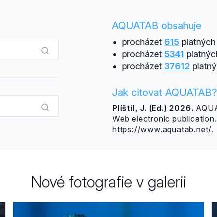
AQUATAB obsahuje
procházet
615
platných 
procházet
5341
platnýc
procházet
37612
platný
Jak citovat AQUATAB?
Plíštil, J. (Ed.) 2026.
AQUAT
Web electronic publicatio
https://www.aquatab.net/.
Nové fotografie v galerii