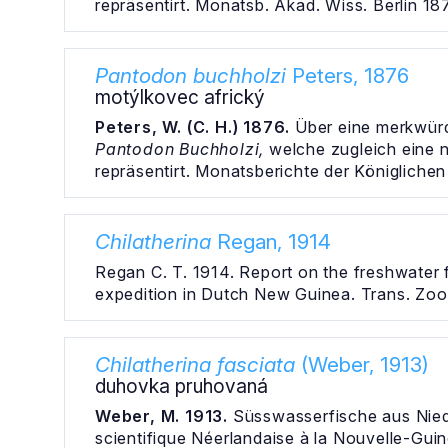
repräsentirt. Monatsb. Akad. Wiss. Berlin 18
Pantodon buchholzi
Peters, 1876
motýlkovec africký
Peters, W. (C. H.) 1876.
Über eine merkwürd
Pantodon Buchholzi,
welche zugleich eine 
repräsentirt. Monatsberichte der Königliche
Chilatherina
Regan, 1914
Regan C. T. 1914. Report on the freshwater f
expedition in Dutch New Guinea. Trans. Zool.
Chilatherina fasciata
(Weber, 1913)
duhovka pruhovaná
Weber, M. 1913.
Süsswasserfische aus Niede
scientifique Néerlandaise à la Nouvelle-Guinée