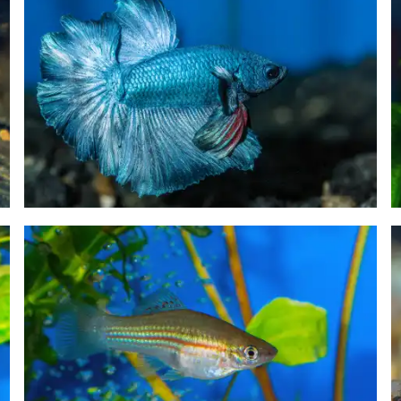
Megalamphodus eques
tetra krvavá
Hoplisoma habrosum
pancéřníček třískvrnný