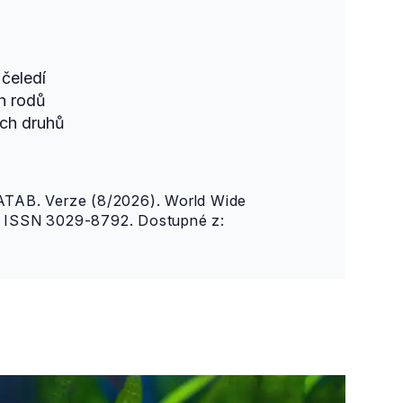
čeledí
h rodů
ch druhů
AB. Verze (8/2026). World Wide
n. ISSN 3029-8792. Dostupné z: