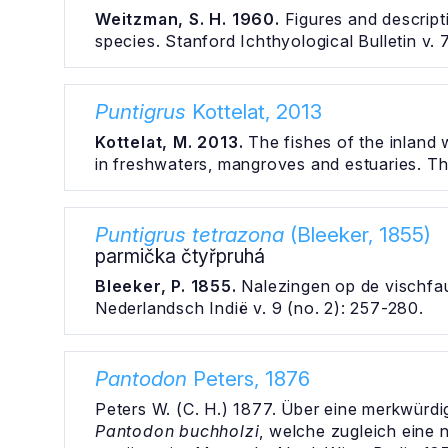
Weitzman, S. H. 1960.
Figures and descript
species. Stanford Ichthyological Bulletin v. 
Puntigrus
Kottelat, 2013
Kottelat, M. 2013.
The fishes of the inland 
in freshwaters, mangroves and estuaries. Th
Puntigrus tetrazona
(Bleeker, 1855)
parmička čtyřpruhá
Bleeker, P. 1855.
Nalezingen op de vischfau
Nederlandsch Indië v. 9 (no. 2): 257-280.
Pantodon
Peters, 1876
Peters W. (C. H.) 1877. Über eine merkwürd
Pantodon buchholzi
, welche zugleich eine