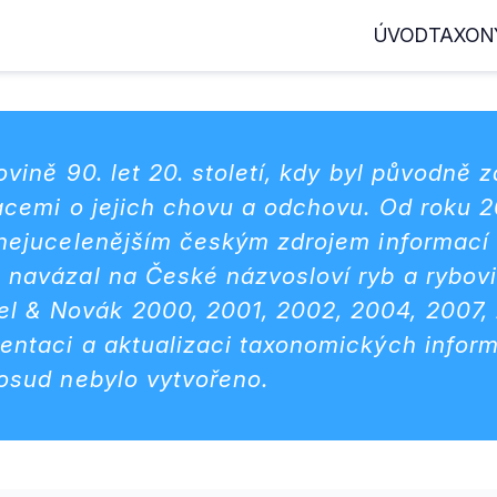
ÚVOD
TAXON
ovině 90. let 20. století, kdy byl původně
macemi o jejich chovu a odchovu. Od roku 
 nejucelenějším českým zdrojem informací
 navázal na České názvosloví ryb a rybov
 & Novák 2000, 2001, 2002, 2004, 2007, 2
entaci a aktualizaci taxonomických infor
dosud nebylo vytvořeno.