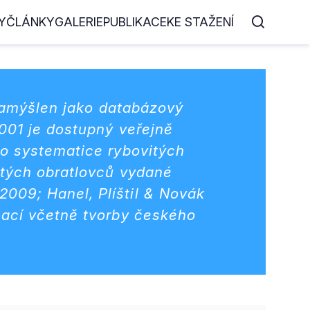
Y
ČLÁNKY
GALERIE
PUBLIKACE
KE STAŽENÍ
 zamýšlen jako databázový
2001 je dostupný veřejně
 o systematice rybovitých
itých obratlovců vydané
009; Hanel, Plíštil & Novák
mací včetně tvorby českého