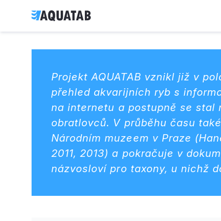
Projekt AQUATAB vznikl již v pol
přehled akvarijních ryb s infor
na internetu a postupně se stal
obratlovců. V průběhu času také
Národním muzeem v Praze (Hanel
2011, 2013) a pokračuje v dokum
názvosloví pro taxony, u nichž 