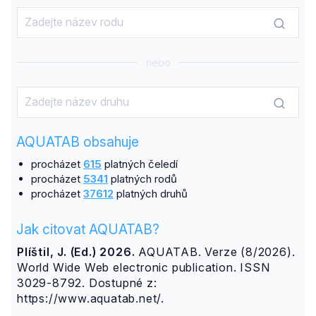
nebo
AQUATAB obsahuje
procházet
615
platných čeledí
procházet
5341
platných rodů
procházet
37612
platných druhů
Jak citovat AQUATAB?
Plíštil, J. (Ed.) 2026.
AQUATAB. Verze (8/2026).
World Wide Web electronic publication. ISSN
3029-8792. Dostupné z:
https://www.aquatab.net/.