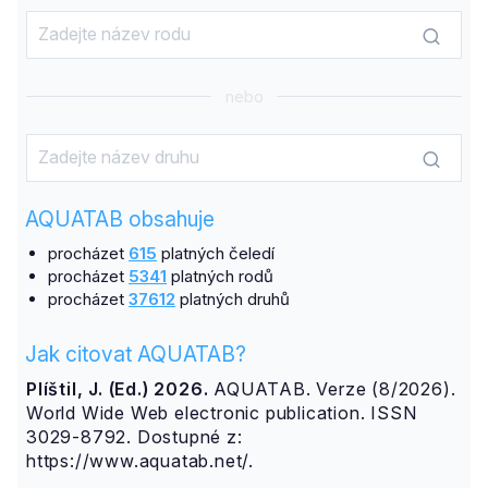
nebo
AQUATAB obsahuje
procházet
615
platných čeledí
procházet
5341
platných rodů
procházet
37612
platných druhů
Jak citovat AQUATAB?
Plíštil, J. (Ed.) 2026.
AQUATAB. Verze (8/2026).
World Wide Web electronic publication. ISSN
3029-8792. Dostupné z:
https://www.aquatab.net/.