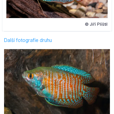
© Jiří Plíštil
Další fotografie druhu