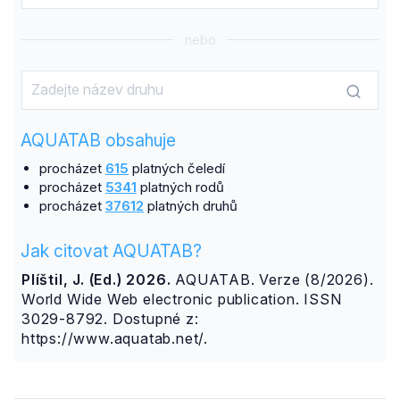
nebo
AQUATAB obsahuje
procházet
615
platných čeledí
procházet
5341
platných rodů
procházet
37612
platných druhů
Jak citovat AQUATAB?
Plíštil, J. (Ed.) 2026.
AQUATAB. Verze (8/2026).
World Wide Web electronic publication. ISSN
3029-8792. Dostupné z:
https://www.aquatab.net/.