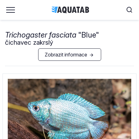
Trichogaster fasciata
"Blue"
čichavec zakrslý
Zobrazit informace