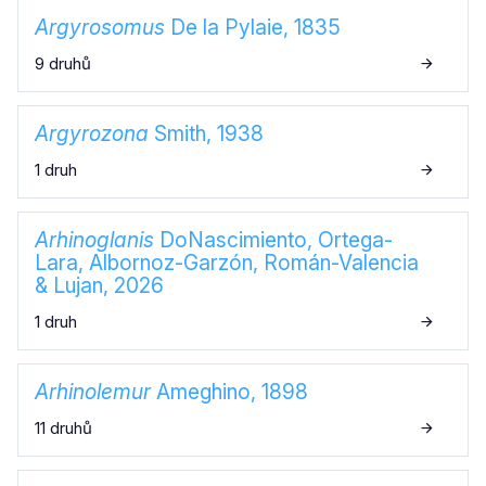
Argyrosomus
De la Pylaie, 1835
9 druhů
Argyrozona
Smith, 1938
1 druh
Arhinoglanis
DoNascimiento, Ortega-
Lara, Albornoz-Garzón, Román-Valencia
& Lujan, 2026
1 druh
Arhinolemur
Ameghino, 1898
11 druhů