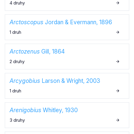
4 druhy
Arctoscopus
Jordan & Evermann, 1896
1 druh
Arctozenus
Gill, 1864
2 druhy
Arcygobius
Larson & Wright, 2003
1 druh
Arenigobius
Whitley, 1930
3 druhy