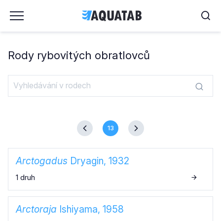
Rody rybovitých obratlovců
13
Arctogadus
Dryagin, 1932
1 druh
Arctoraja
Ishiyama, 1958