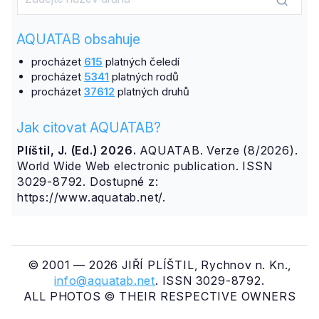
AQUATAB obsahuje
procházet
615
platných čeledí
procházet
5341
platných rodů
procházet
37612
platných druhů
Jak citovat AQUATAB?
Plíštil, J. (Ed.) 2026.
AQUATAB. Verze (8/2026).
World Wide Web electronic publication. ISSN
3029-8792. Dostupné z:
https://www.aquatab.net/.
© 2001 — 2026 JIŘÍ PLÍŠTIL, Rychnov n. Kn.,
info@aquatab.net
. ISSN 3029-8792.
ALL PHOTOS © THEIR RESPECTIVE OWNERS