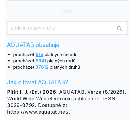
nebo
AQUATAB obsahuje
procházet
615
platných čeledí
procházet
5341
platných rodů
procházet
37612
platných druhů
Jak citovat AQUATAB?
Plíštil, J. (Ed.) 2026.
AQUATAB. Verze (8/2026).
World Wide Web electronic publication. ISSN
3029-8792. Dostupné z:
https://www.aquatab.net/.