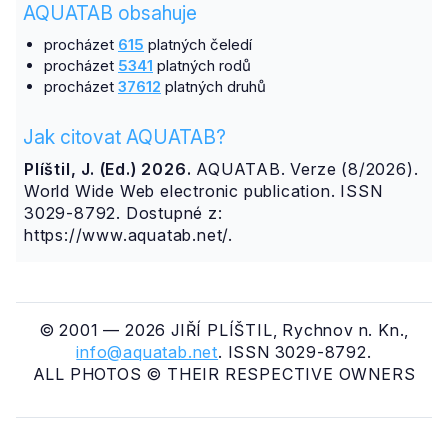
AQUATAB obsahuje
procházet
615
platných čeledí
procházet
5341
platných rodů
procházet
37612
platných druhů
Jak citovat AQUATAB?
Plíštil, J. (Ed.) 2026.
AQUATAB. Verze (8/2026).
World Wide Web electronic publication. ISSN
3029-8792. Dostupné z:
https://www.aquatab.net/.
© 2001 — 2026 JIŘÍ PLÍŠTIL, Rychnov n. Kn.,
info@aquatab.net
. ISSN 3029-8792.
ALL PHOTOS © THEIR RESPECTIVE OWNERS