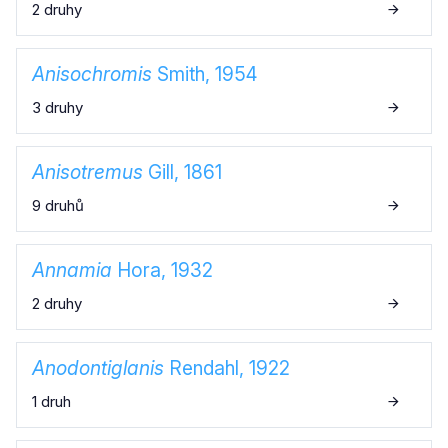
2 druhy
Anisochromis
Smith, 1954
3 druhy
Anisotremus
Gill, 1861
9 druhů
Annamia
Hora, 1932
2 druhy
Anodontiglanis
Rendahl, 1922
1 druh