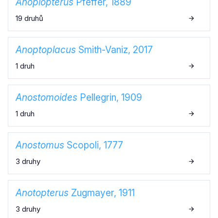
Anoplopterus
Pfeffer, 1889
19 druhů
Anoptoplacus
Smith-Vaniz, 2017
1 druh
Anostomoides
Pellegrin, 1909
1 druh
Anostomus
Scopoli, 1777
3 druhy
Anotopterus
Zugmayer, 1911
3 druhy