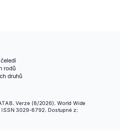
čeledí
h rodů
ch druhů
AB. Verze (8/2026). World Wide
n. ISSN 3029-8792. Dostupné z: