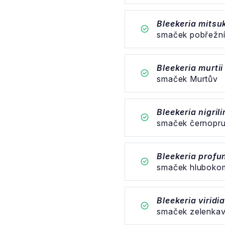
Bleekeria mitsuk
smaček pobřežn
Bleekeria murtii
smaček Murtův
Bleekeria nigril
smaček černopr
Bleekeria profu
smaček hluboko
Bleekeria viridi
smaček zelenka