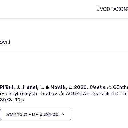
ÚVOD
TAXON
vití
Plíštil, J., Hanel, L. & Novák, J. 2026.
Bleekeria
Günthe
ryb a rybovitých obratlovců. AQUATAB. Svazek 415, v
8938. 10 s.
Stáhnout PDF publikaci