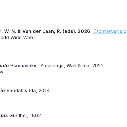
, W. N. & Van der Laan, R. (eds). 2026.
Eschmeyer's ca
World Wide Web.
auda
Psomadakis, Yoshinaga, Wah & Ida, 2021
sý
ria
Randall & Ida, 2014
epis
Günther, 1862