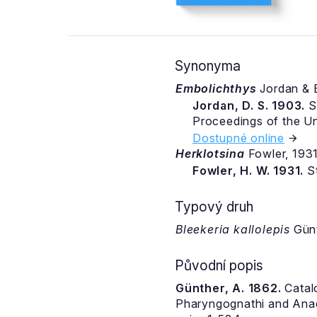
Synonyma
Embolichthys
Jordan & 
Jordan, D. S. 1903.
S
Proceedings of the Un
Dostupné online
Herklotsina
Fowler, 19
Fowler, H. W. 1931.
St
Typový druh
Bleekeria kallolepis
Günt
Původní popis
Günther, A. 1862.
Catalo
Pharyngognathi and Anaca