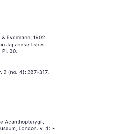
 & Evermann, 1902
in Japanese fishes.
 Pl. 30.
 2 (no. 4): 287-317.
he Acanthopterygii,
Museum, London. v. 4: i-