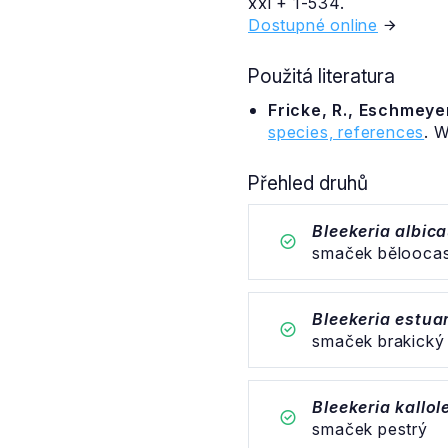
xxi + 1-534.
Dostupné online
Použitá literatura
Fricke, R., Eschmeyer
species, references
. 
Přehled druhů
Bleekeria albic
smaček bělooca
Bleekeria estua
smaček brakický
Bleekeria kallol
smaček pestrý