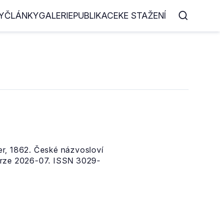
Y
ČLÁNKY
GALERIE
PUBLIKACE
KE STAŽENÍ
r, 1862. České názvosloví
erze 2026-07. ISSN 3029-