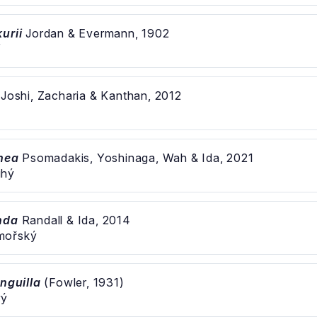
urii
Jordan & Evermann, 1902
í
Joshi, Zacharia & Kanthan, 2012
inea
Psomadakis, Yoshinaga, Wah & Ida, 2021
uhý
nda
Randall & Ida, 2014
mořský
anguilla
(Fowler, 1931)
vý