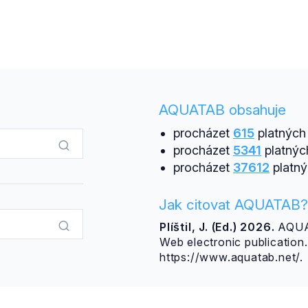
AQUATAB obsahuje
procházet
615
platných 
procházet
5341
platnýc
procházet
37612
platný
Jak citovat AQUATAB?
Plíštil, J. (Ed.) 2026.
AQUAT
Web electronic publicatio
https://www.aquatab.net/.