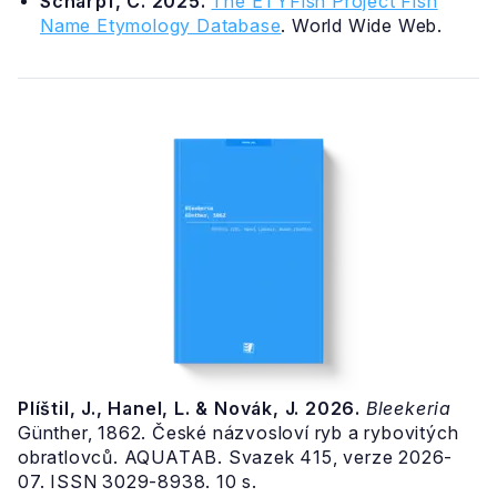
Scharpf, C. 2025.
The ETYFish Project Fish
Name Etymology Database
. World Wide Web.
Plíštil, J., Hanel, L. & Novák, J. 2026.
Bleekeria
Günther, 1862. České názvosloví ryb a rybovitých
obratlovců. AQUATAB. Svazek 415, verze 2026-
07. ISSN 3029-8938. 10 s.