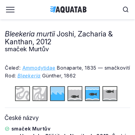
Bleekeria murtii
Joshi, Zacharia &
Kanthan, 2012
smaček Murtův
Čeleď:
Ammodytidae
Bonaparte, 1835 — smačkovití
Rod:
Bleekeria
Günther, 1862
České názvy
smaček Murtův