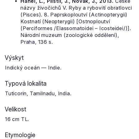
Hanel, L., Plíštil, J., Novák, J., 2013.
České
názvy živočichů V. Ryby a rybovití obratlovci
(Pisces). 8. Paprskoploutví (Actinopterygii)
Kostnatí (Neopterygii) [Ostnoploutví
(Perciformes /Elassomatoidei – Icosteidei/)].
Národní muzeum (zoologické oddělení),
Praha, 136 s.
Výskyt
Indický oceán — Indie.
Typová lokalita
Tuticorin, Tamilnadu, India.
Velikost
16 cm TL.
Etymologie