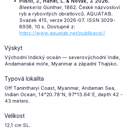
Plíštil, J., Hanel, L. & Novák, J. 2026.
Bleekeria
Günther, 1862. České názvosloví
ryb a rybovitých obratlovců. AQUATAB.
Svazek 415, verze 2026-07. ISSN 3029-
8938. 10 s. Dostupné z:
https://www.aquatab.net/publikace//
Výskyt
Východní Indický oceán — severovýchodní Indie,
Andamanské moře, Myanmar a západní Thajsko.
Typová lokalita
Off Tanintharyi Coast, Myanmar, Andaman Sea,
Indian Ocean, 14°20.78'N, 97°13.64'E, depth 42 -
43 meters.
Velikost
12,1 cm SL.