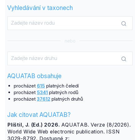
Vyhledávání v taxonech
nebo
AQUATAB obsahuje
procházet
615
platných čeledí
procházet
5341
platných rodů
procházet
37612
platných druhů
Jak citovat AQUATAB?
Plíštil, J. (Ed.) 2026.
AQUATAB. Verze (8/2026).
World Wide Web electronic publication. ISSN
3029-8792. Dostupné z: