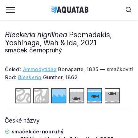
Bleekeria nigrilinea
Psomadakis,
Yoshinaga, Wah & Ida, 2021
smaček černopruhý
Čeleď:
Ammodytidae
Bonaparte, 1835 — smačkovití
Rod:
Bleekeria
Günther, 1862
České názvy
smaček černopruhý