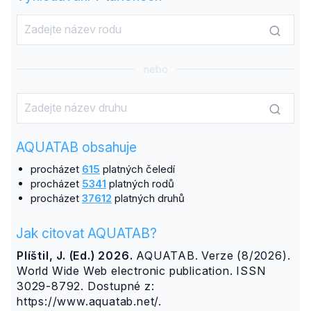
nebo
AQUATAB obsahuje
procházet
615
platných čeledí
procházet
5341
platných rodů
procházet
37612
platných druhů
Jak citovat AQUATAB?
Plíštil, J. (Ed.) 2026.
AQUATAB. Verze (8/2026).
World Wide Web electronic publication. ISSN
3029-8792. Dostupné z:
https://www.aquatab.net/.