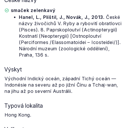
České názvy
smaček zelenkavý
Hanel, L., Plíštil, J., Novák, J., 2013.
České
názvy živočichů V. Ryby a rybovití obratlovci
(Pisces). 8. Paprskoploutví (Actinopterygii)
Kostnatí (Neopterygii) [Ostnoploutví
(Perciformes /Elassomatoidei – Icosteidei/)].
Národní muzeum (zoologické oddělení),
Praha, 136 s.
Výskyt
Východní Indický oceán, západní Tichý oceán —
Indonésie na severu až po jižní Čínu a Tchaj-wan,
na jihu až po severní Austrálii.
Typová lokalita
Hong Kong.