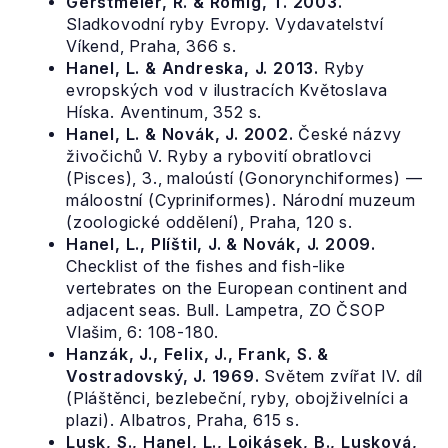
Gerstmeier, R. & Romig, T. 2003.
Sladkovodní ryby Evropy. Vydavatelství
Víkend, Praha, 366 s.
Hanel, L. & Andreska, J. 2013.
Ryby
evropských vod v ilustracích Květoslava
Híska. Aventinum, 352 s.
Hanel, L. & Novák, J. 2002.
České názvy
živočichů V. Ryby a rybovití obratlovci
(Pisces), 3., maloústí (Gonorynchiformes) —
máloostní (Cypriniformes). Národní muzeum
(zoologické oddělení), Praha, 120 s.
Hanel, L., Plíštil, J. & Novák, J. 2009.
Checklist of the fishes and fish-like
vertebrates on the European continent and
adjacent seas. Bull. Lampetra, ZO ČSOP
Vlašim, 6: 108-180.
Hanzák, J., Felix, J., Frank, S. &
Vostradovský, J. 1969.
Světem zvířat IV. díl
(Pláštěnci, bezlebeční, ryby, obojživelníci a
plazi). Albatros, Praha, 615 s.
Lusk, S., Hanel, L., Lojkásek, B., Lusková,