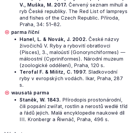
V., Muška, M. 2017.
Červený seznam mihulí a
ryb České republiky. The Red List of lampreys
and fishes of the Czech Republic. Příroda,
Praha, 34: 51–82.
parma říční
Hanel, L. & Novák, J. 2002.
České názvy
živočichů V. Ryby a rybovití obratlovci
(Pisces), 3., maloústí (Gonorynchiformes) —
máloostní (Cypriniformes). Národní muzeum
(zoologické oddělení), Praha, 120 s.
Terofal F. & Militz, C. 1997.
Sladkovodní
ryby v evropských vodách. Ikar, Praha, 287
s.
wausatá parma
Staněk, W. 1843.
Přírodopis prostonárodní,
čili popsání zwířat, rostlin a nerostů wedlé tříd
a řádů jejich. Malá encyklopedie naukowé díl
III. Kronbergr a Řiwnáč, Praha, 496 s.