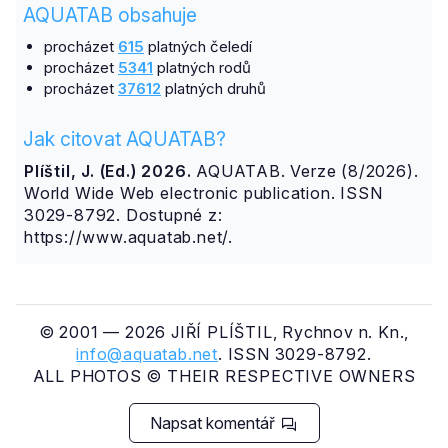
AQUATAB obsahuje
procházet
615
platných čeledí
procházet
5341
platných rodů
procházet
37612
platných druhů
Jak citovat AQUATAB?
Plíštil, J. (Ed.) 2026.
AQUATAB. Verze (8/2026).
World Wide Web electronic publication. ISSN
3029-8792. Dostupné z:
https://www.aquatab.net/.
© 2001 — 2026 JIŘÍ PLÍŠTIL, Rychnov n. Kn.,
info@aquatab.net
. ISSN 3029-8792.
ALL PHOTOS © THEIR RESPECTIVE OWNERS
Napsat komentář