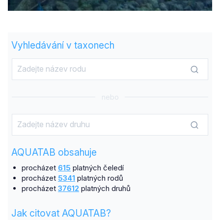
Vyhledávání v taxonech
nebo
AQUATAB obsahuje
procházet
615
platných čeledí
procházet
5341
platných rodů
procházet
37612
platných druhů
Jak citovat AQUATAB?