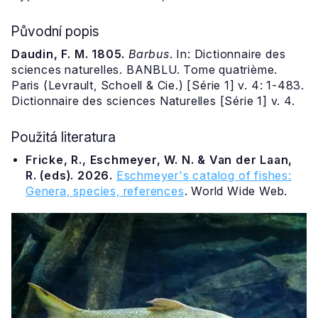
Původní popis
Daudin, F. M. 1805.
Barbus
. In: Dictionnaire des
sciences naturelles. BANBLU. Tome quatrième.
Paris (Levrault, Schoell & Cie.) [Série 1] v. 4: 1-483.
Dictionnaire des sciences Naturelles [Série 1] v. 4.
Použitá literatura
Fricke, R., Eschmeyer, W. N. & Van der Laan,
R. (eds). 2026.
Eschmeyer's catalog of fishes:
Genera, species, references
. World Wide Web.