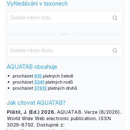
Vyhledávání v taxonech
nebo
AQUATAB obsahuje
procházet
615
platných čeledí
procházet
5341
platných rodů
procházet
37612
platných druhů
Jak citovat AQUATAB?
Plíštil, J. (Ed.) 2026.
AQUATAB. Verze (8/2026).
World Wide Web electronic publication. ISSN
3029-8792. Dostupné z: