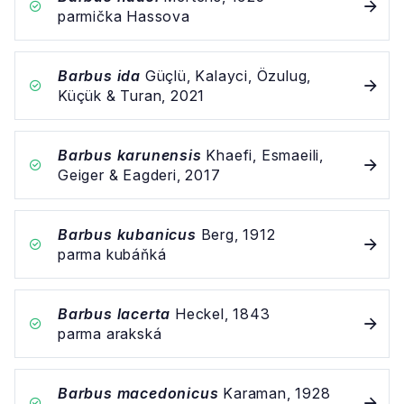
parmička Hassova
Barbus ida
Güçlü, Kalayci, Özulug,
Küçük & Turan, 2021
Barbus karunensis
Khaefi, Esmaeili,
Geiger & Eagderi, 2017
Barbus kubanicus
Berg, 1912
parma kubáňká
Barbus lacerta
Heckel, 1843
parma arakská
Barbus macedonicus
Karaman, 1928