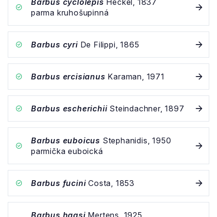
Barbus cyclolepis
Heckel, 1837
parma kruhošupinná
Barbus cyri
De Filippi, 1865
Barbus ercisianus
Karaman, 1971
Barbus escherichii
Steindachner, 1897
Barbus euboicus
Stephanidis, 1950
parmička euboická
Barbus fucini
Costa, 1853
Barbus haasi
Mertens, 1925