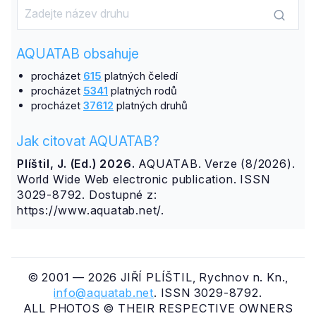
AQUATAB obsahuje
procházet
615
platných čeledí
procházet
5341
platných rodů
procházet
37612
platných druhů
Jak citovat AQUATAB?
Plíštil, J. (Ed.) 2026.
AQUATAB. Verze (8/2026).
World Wide Web electronic publication. ISSN
3029-8792. Dostupné z:
https://www.aquatab.net/.
© 2001 — 2026 JIŘÍ PLÍŠTIL, Rychnov n. Kn.,
info@aquatab.net
. ISSN 3029-8792.
ALL PHOTOS © THEIR RESPECTIVE OWNERS