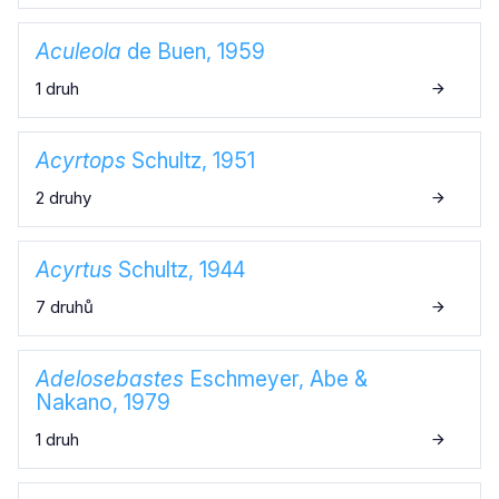
Aculeola
de Buen, 1959
1 druh
Acyrtops
Schultz, 1951
2 druhy
Acyrtus
Schultz, 1944
7 druhů
Adelosebastes
Eschmeyer, Abe &
Nakano, 1979
1 druh