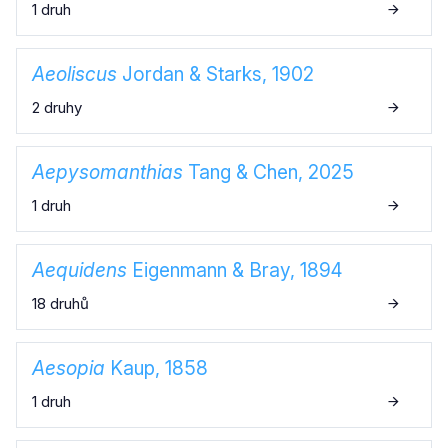
1 druh
Aeoliscus
Jordan & Starks, 1902
2 druhy
Aepysomanthias
Tang & Chen, 2025
1 druh
Aequidens
Eigenmann & Bray, 1894
18 druhů
Aesopia
Kaup, 1858
1 druh