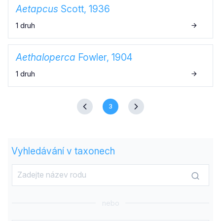
Aetapcus
Scott, 1936
1 druh
Aethaloperca
Fowler, 1904
1 druh
3
Vyhledávání v taxonech
nebo