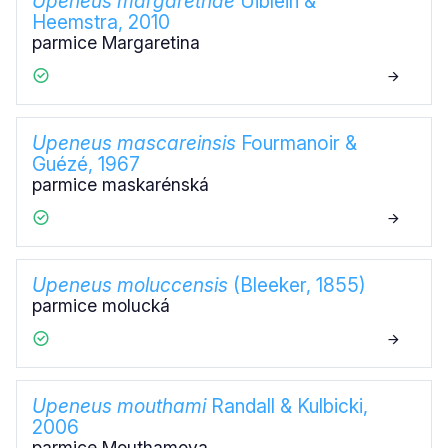
Upeneus margarethae
Uiblein &
Heemstra, 2010
parmice Margaretina
Upeneus mascareinsis
Fourmanoir &
Guézé, 1967
parmice maskarénská
Upeneus moluccensis
(Bleeker, 1855)
parmice molucká
Upeneus mouthami
Randall & Kulbicki,
2006
parmice Mouthamova