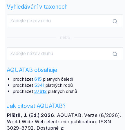
Vyhledávání v taxonech
nebo
AQUATAB obsahuje
procházet
615
platných čeledí
procházet
5341
platných rodů
procházet
37612
platných druhů
Jak citovat AQUATAB?
Plíštil, J. (Ed.) 2026.
AQUATAB. Verze (8/2026).
World Wide Web electronic publication. ISSN
3029-8792. Dostupné z: