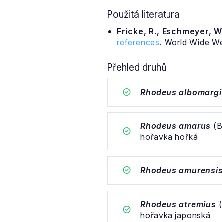
Použitá literatura
Fricke, R., Eschmeyer, W.
references
. World Wide W
Přehled druhů
Rhodeus albomargi
Rhodeus amarus
(B
hořavka hořká
Rhodeus amurensi
Rhodeus atremius
(
hořavka japonská