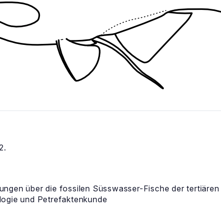
2.
ngen über die fossilen Süsswasser-Fische der tertiären
logie und Petrefaktenkunde