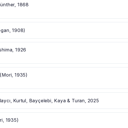
ünther, 1868
gan, 1908)
hima, 1926
(Mori, 1935)
aycı, Kurtul, Bayçelebi, Kaya & Turan, 2025
i, 1935)
á