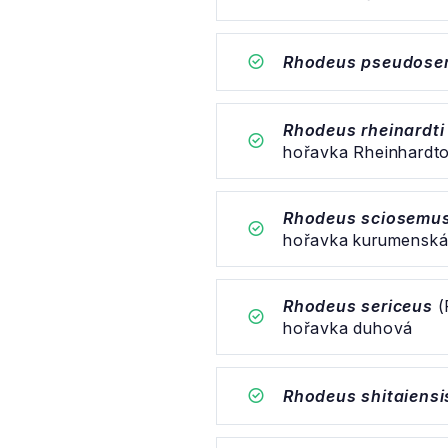
Rhodeus pseudoser
Rhodeus rheinardti
hořavka Rheinhardt
Rhodeus sciosemu
hořavka kurumensk
Rhodeus sericeus
(
hořavka duhová
Rhodeus shitaiensi