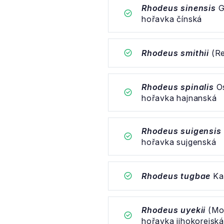
Rhodeus sinensis
G
hořavka čínská
Rhodeus smithii
(Re
Rhodeus spinalis
Os
hořavka hajnanská
Rhodeus suigensis
hořavka sujgenská
Rhodeus tugbae
Kal
Rhodeus uyekii
(Mor
hořavka jihokorejsk