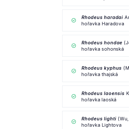
Rhodeus haradai
Ar
hořavka Haradova
Rhodeus hondae
(J
hořavka sohonská
Rhodeus kyphus
(M
hořavka thajská
Rhodeus laoensis
K
hořavka laoská
Rhodeus lighti
(Wu,
hořavka Lightova