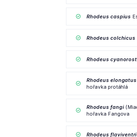
Rhodeus caspius
Es
Rhodeus colchicus
Rhodeus cyanorost
Rhodeus elongatus
hořavka protáhlá
Rhodeus fangi
(Mia
hořavka Fangova
Rhodeus flaviventr