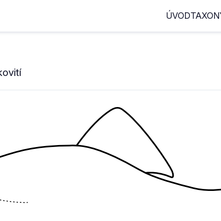
ÚVOD
TAXON
ovití