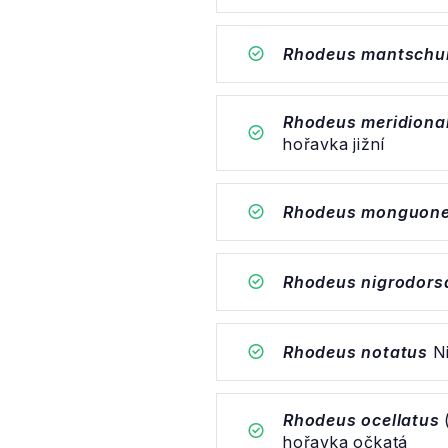
Rhodeus mantschu
Rhodeus meridional
hořavka jižní
Rhodeus monguone
Rhodeus nigrodorsa
Rhodeus notatus
Ni
Rhodeus ocellatus
hořavka očkatá