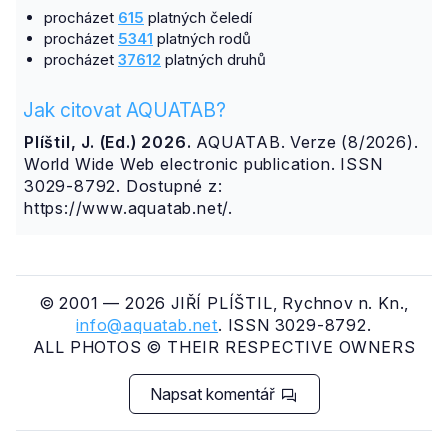
procházet
615
platných čeledí
procházet
5341
platných rodů
procházet
37612
platných druhů
Jak citovat AQUATAB?
Plíštil, J. (Ed.) 2026.
AQUATAB. Verze (8/2026).
World Wide Web electronic publication. ISSN
3029-8792. Dostupné z:
https://www.aquatab.net/.
© 2001 — 2026 JIŘÍ PLÍŠTIL, Rychnov n. Kn.,
info@aquatab.net
. ISSN 3029-8792.
ALL PHOTOS © THEIR RESPECTIVE OWNERS
Napsat komentář