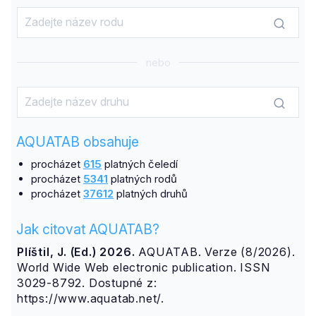
nebo
AQUATAB obsahuje
procházet
615
platných čeledí
procházet
5341
platných rodů
procházet
37612
platných druhů
Jak citovat AQUATAB?
Plíštil, J. (Ed.) 2026.
AQUATAB. Verze (8/2026).
World Wide Web electronic publication. ISSN
3029-8792. Dostupné z:
https://www.aquatab.net/.