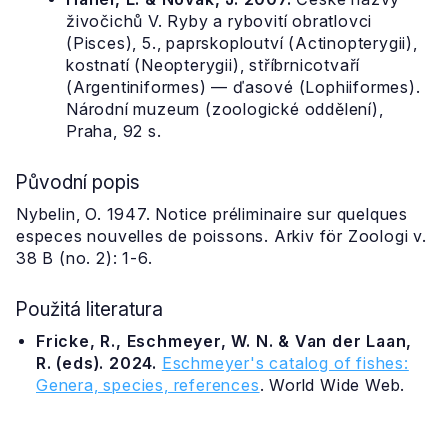
živočichů V. Ryby a rybovití obratlovci
(Pisces), 5., paprskoploutví (Actinopterygii),
kostnatí (Neopterygii), stříbrnicotvaří
(Argentiniformes) — ďasové (Lophiiformes).
Národní muzeum (zoologické oddělení),
Praha, 92 s.
Původní popis
Nybelin, O. 1947. Notice préliminaire sur quelques
especes nouvelles de poissons. Arkiv för Zoologi v.
38 B (no. 2): 1-6.
Použitá literatura
Fricke, R., Eschmeyer, W. N. & Van der Laan,
R. (eds). 2024.
Eschmeyer's catalog of fishes:
Genera, species, references
. World Wide Web.