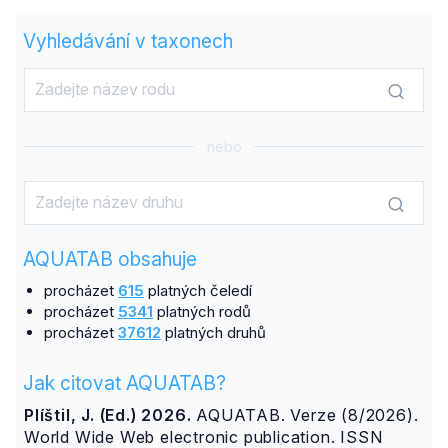
Vyhledávání v taxonech
nebo
AQUATAB obsahuje
procházet
615
platných čeledí
procházet
5341
platných rodů
procházet
37612
platných druhů
Jak citovat AQUATAB?
Plíštil, J. (Ed.) 2026.
AQUATAB. Verze (8/2026).
World Wide Web electronic publication. ISSN