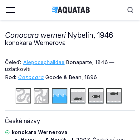
Conocara werneri
Nybelin, 1946
konokara Wernerova
Čeleď:
Alepocephalidae
Bonaparte, 1846 —
uzlatkovití
Rod:
Conocara
Goode & Bean, 1896
České názvy
konokara Wernerova
Hanel, L. & Novák, J. 2007.
České názvy