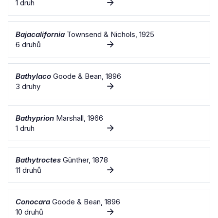
1 druh
Bajacalifornia
Townsend & Nichols, 1925
6 druhů
Bathylaco
Goode & Bean, 1896
3 druhy
Bathyprion
Marshall, 1966
1 druh
Bathytroctes
Günther, 1878
11 druhů
Conocara
Goode & Bean, 1896
10 druhů