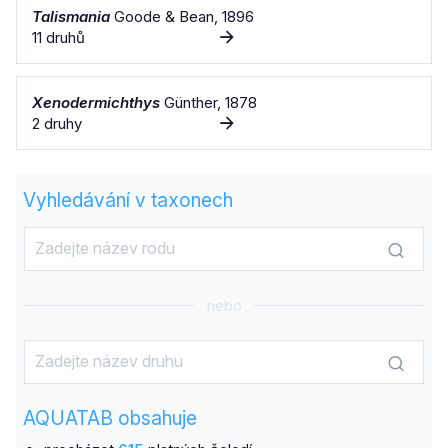
Talismania
Goode & Bean, 1896
11 druhů
Xenodermichthys
Günther, 1878
2 druhy
Vyhledávání v taxonech
nebo
AQUATAB obsahuje