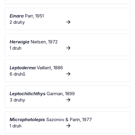
Einara
Parr, 1951
2 druhy
Herwigia
Nielsen, 1972
1 druh
Leptoderma
Vaillant, 1886
6 druhů
Leptochilichthys
Garman, 1899
3 druhy
Microphotolepis
Sazonov & Parin, 1977
1 druh