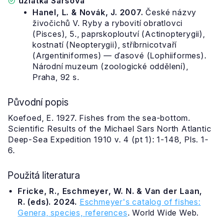
uzlatka Sarsova
Hanel, L. & Novák, J. 2007.
České názvy
živočichů V. Ryby a rybovití obratlovci
(Pisces), 5., paprskoploutví (Actinopterygii),
kostnatí (Neopterygii), stříbrnicotvaří
(Argentiniformes) — ďasové (Lophiiformes).
Národní muzeum (zoologické oddělení),
Praha, 92 s.
Původní popis
Koefoed, E. 1927. Fishes from the sea-bottom.
Scientific Results of the Michael Sars North Atlantic
Deep-Sea Expedition 1910 v. 4 (pt 1): 1-148, Pls. 1-
6.
Použitá literatura
Fricke, R., Eschmeyer, W. N. & Van der Laan,
R. (eds). 2024.
Eschmeyer's catalog of fishes:
Genera, species, references
. World Wide Web.