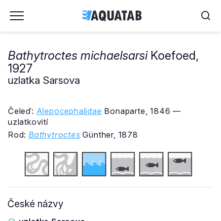
Bathytroctes michaelsarsi
Koefoed,
1927
uzlatka Sarsova
Čeleď:
Alepocephalidae
Bonaparte, 1846 —
uzlatkovití
Rod:
Bathytroctes
Günther, 1878
České názvy