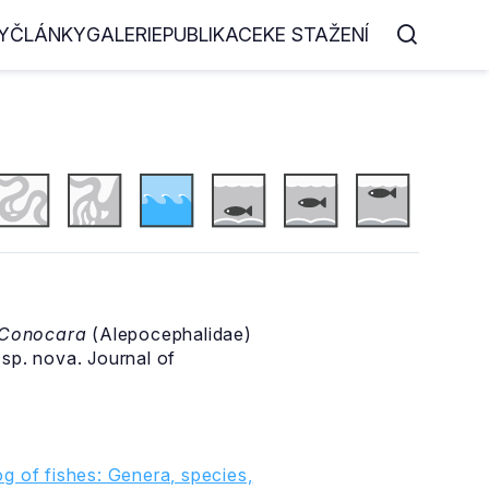
Y
ČLÁNKY
GALERIE
PUBLIKACE
KE STAŽENÍ
Conocara
(Alepocephalidae)
sp. nova. Journal of
g of fishes: Genera, species,