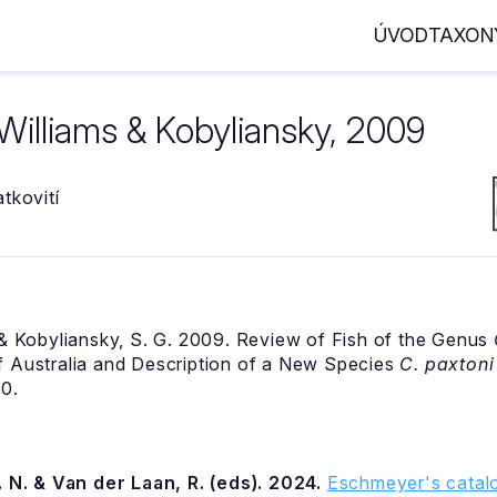
ÚVOD
TAXON
Williams & Kobyliansky, 2009
tkovití
. & Kobyliansky, S. G. 2009. Review of Fish of the Genus
f Australia and Description of a New Species
C. paxtoni
60.
 N. & Van der Laan, R. (eds). 2024.
Eschmeyer's catalo