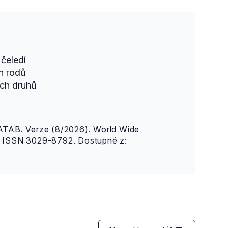
čeledí
h rodů
ch druhů
AB. Verze (8/2026). World Wide
n. ISSN 3029-8792. Dostupné z: