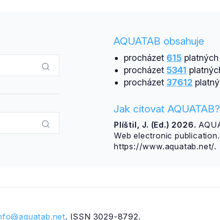
AQUATAB obsahuje
procházet
615
platných 
procházet
5341
platnýc
procházet
37612
platný
Jak citovat AQUATAB?
Plíštil, J. (Ed.) 2026.
AQUAT
Web electronic publicatio
https://www.aquatab.net/.
info@aquatab.net
. ISSN 3029-8792.