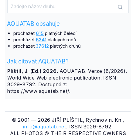
AQUATAB obsahuje
procházet
615
platných čeledí
procházet
5341
platných rodů
procházet
37612
platných druhů
Jak citovat AQUATAB?
Plíštil, J. (Ed.) 2026.
AQUATAB. Verze (8/2026).
World Wide Web electronic publication. ISSN
3029-8792. Dostupné z:
https://www.aquatab.net/.
© 2001 — 2026 JIŘÍ PLÍŠTIL, Rychnov n. Kn.,
info@aquatab.net
. ISSN 3029-8792.
ALL PHOTOS © THEIR RESPECTIVE OWNERS