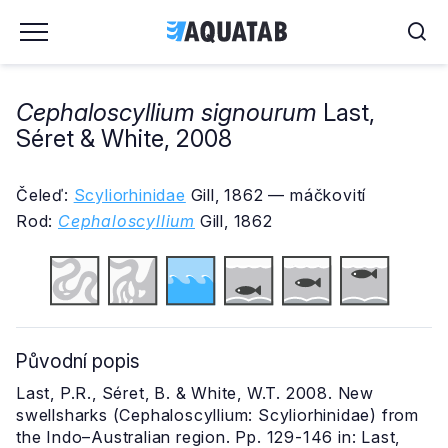
Cephaloscyllium signourum
Last,
Séret & White, 2008
Čeleď:
Scyliorhinidae
Gill, 1862 — máčkovití
Rod:
Cephaloscyllium
Gill, 1862
Původní popis
Last, P.R., Séret, B. & White, W.T. 2008. New
swellsharks (Cephaloscyllium: Scyliorhinidae) from
the Indo–Australian region. Pp. 129-146 in: Last,