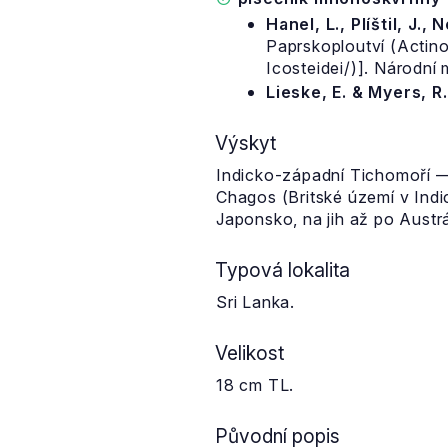
Hanel, L., Plíštil, J., 
Paprskoploutví (Actino
Icosteidei/)]. Národní
Lieske, E. & Myers, R
Výskyt
Indicko-západní Tichomoří —
Chagos (Britské území v Indi
Japonsko, na jih až po Austrá
Typová lokalita
Sri Lanka.
Velikost
18 cm TL.
Původní popis