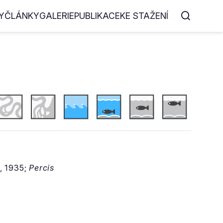
Y
ČLÁNKY
GALERIE
PUBLIKACE
KE STAŽENÍ
, 1935;
Percis