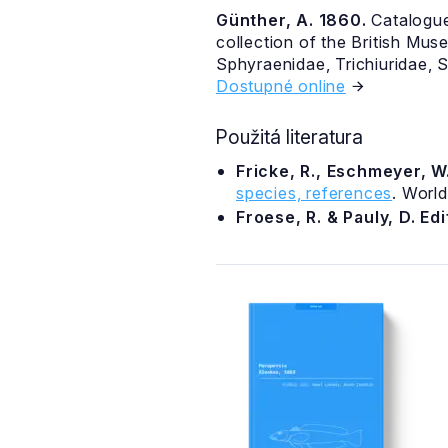
Günther, A. 1860.
Catalogue 
collection of the British Mus
Sphyraenidae, Trichiuridae, S
Dostupné online
Použitá literatura
Fricke, R., Eschmeyer, W.
species, references
. Worl
Froese, R. & Pauly, D. Ed