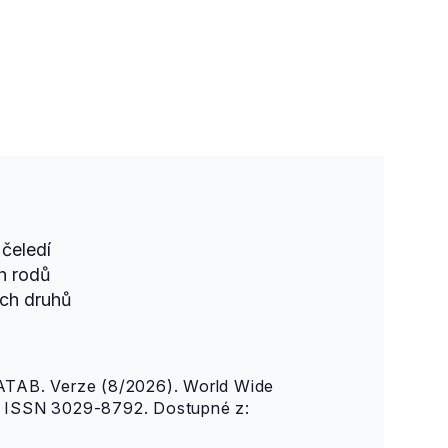
čeledí
h rodů
ch druhů
AB. Verze (8/2026). World Wide
n. ISSN 3029-8792. Dostupné z: