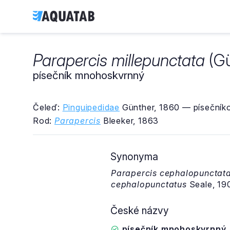
Parapercis millepunctata
(Gü
písečník mnohoskvrnný
Čeleď:
Pinguipedidae
Günther, 1860 — písečníko
Rod:
Parapercis
Bleeker, 1863
Synonyma
Parapercis cephalopunctat
cephalopunctatus
Seale, 19
České názvy
písečník mnohoskvrnný