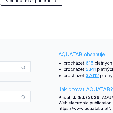
Stáhnout PDF publikaci
AQUATAB obsahuje
procházet
615
platných 
procházet
5341
platnýc
procházet
37612
platný
Jak citovat AQUATAB?
Plíštil, J. (Ed.) 2026.
AQUAT
Web electronic publicatio
https://www.aquatab.net/.