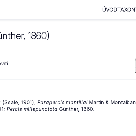
ÚVOD
TAXON
nther, 1860)
vití
a
(Seale, 1901);
Parapercis montillai
Martin & Montalban
01;
Percis millepunctata
Günther, 1860.