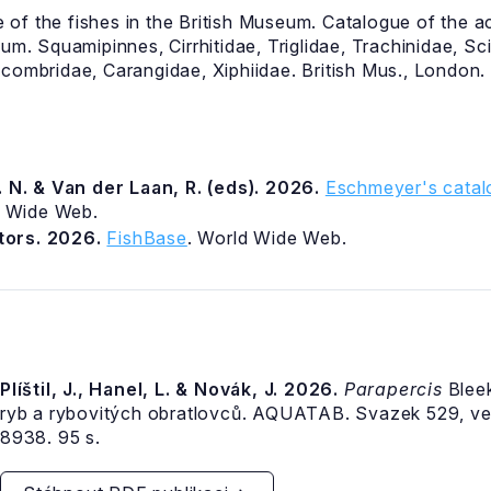
of the fishes in the British Museum. Catalogue of the a
eum. Squamipinnes, Cirrhitidae, Triglidae, Trachinidae, S
combridae, Carangidae, Xiphiidae. British Mus., London. v
 N. & Van der Laan, R. (eds). 2026.
Eschmeyer's catalo
d Wide Web.
itors. 2026.
FishBase
. World Wide Web.
Plíštil, J., Hanel, L. & Novák, J. 2026.
Parapercis
Bleek
ryb a rybovitých obratlovců. AQUATAB. Svazek 529, v
8938. 95 s.