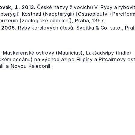
Novák, J., 2013.
České názvy živočichů V. Ryby a rybovití
pterygii) Kostnatí (Neopterygii) [Ostnoploutví (Percifor
 muzeum (zoologické oddělení), Praha, 136 s.
. 2005.
Ryby korálových útesů. Svojtka & Co. s.r.o., Pra
 Maskarenské ostrovy (Mauricius), Lakšadwípy (Indie), 
ckém oceánu) na východ až po Filipíny a Pitcairnovy ostr
lii a Novou Kaledonii.