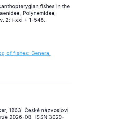
canthopterygian fishes in the
ciaenidae, Polynemidae,
. 2: i-xxi + 1-548.
g of fishes: Genera,
er, 1863. České názvosloví
erze 2026-08. ISSN 3029-