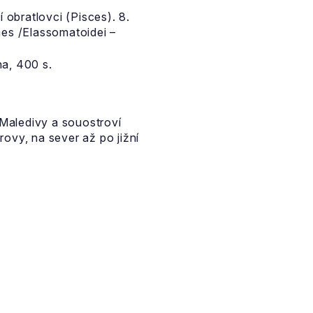
 obratlovci (Pisces). 8.
mes /Elassomatoidei –
ha, 400 s.
Maledivy a souostroví
ovy, na sever až po jižní