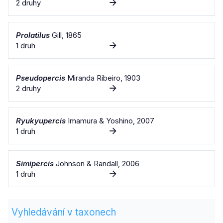
2 druhy
Prolatilus
Gill, 1865
1 druh
Pseudopercis
Miranda Ribeiro, 1903
2 druhy
Ryukyupercis
Imamura & Yoshino, 2007
1 druh
Simipercis
Johnson & Randall, 2006
1 druh
Vyhledávání v taxonech