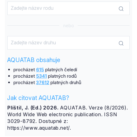
nebo
AQUATAB obsahuje
procházet
615
platných čeledí
procházet
5341
platných rodů
procházet
37612
platných druhů
Jak citovat AQUATAB?
Plíštil, J. (Ed.) 2026.
AQUATAB. Verze (8/2026).
World Wide Web electronic publication. ISSN
3029-8792. Dostupné z:
https://www.aquatab.net/.