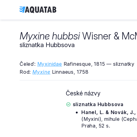
Myxine hubbsi
Wisner & McM
sliznatka Hubbsova
Čeleď:
Myxinidae
Rafinesque, 1815 — sliznatky
Rod:
Myxine
Linnaeus, 1758
České názvy
sliznatka Hubbsova
Hanel, L. & Novák, J.
(Myxini), mihule (Cep
Praha, 52 s.