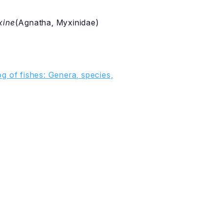
xine
(Agnatha, Myxinidae)
g of fishes: Genera, species,