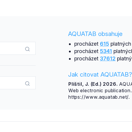
AQUATAB obsahuje
procházet
615
platných 
procházet
5341
platnýc
procházet
37612
platný
Jak citovat AQUATAB?
Plíštil, J. (Ed.) 2026.
AQUAT
Web electronic publicatio
https://www.aquatab.net/.