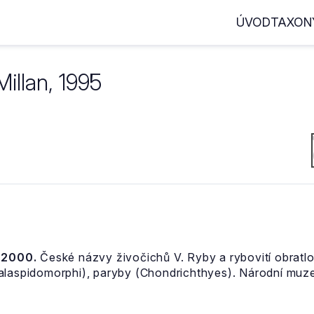
ÚVOD
TAXON
illan, 1995
, 2000.
České názvy živočichů V. Ryby a rybovití obratlov
halaspidomorphi), paryby (Chondrichthyes). Národní muz