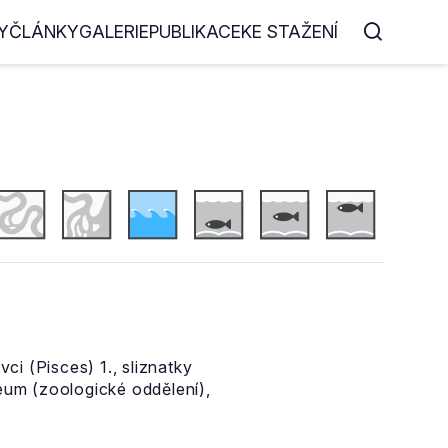
Y
ČLÁNKY
GALERIE
PUBLIKACE
KE STAŽENÍ
ci (Pisces) 1., sliznatky
eum (zoologické oddělení),