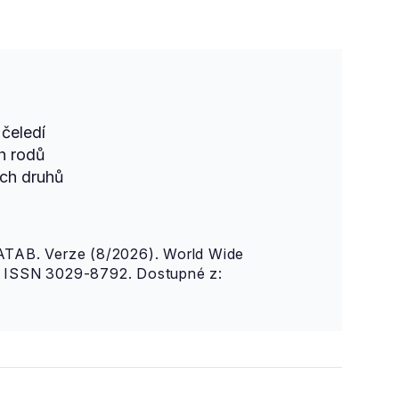
čeledí
h rodů
ch druhů
AB. Verze (8/2026). World Wide
n. ISSN 3029-8792. Dostupné z: