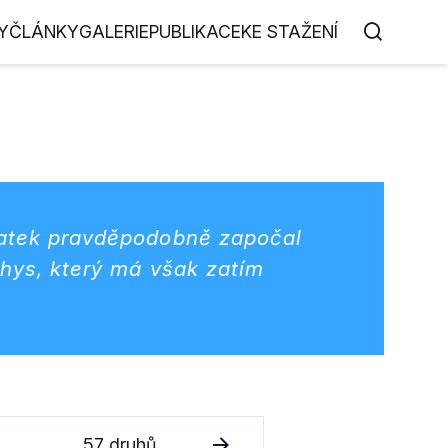
Y
ČLÁNKY
GALERIE
PUBLIKACE
KE STAŽENÍ
znatek pravděpodobně započal
thys,
který má však zatím
57 druhů