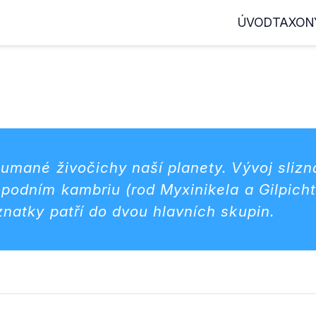
ÚVOD
TAXON
oumané živočichy naší planety. Vývoj sli
 spodním kambriu (rod
Myxinikela
a
Gilpich
znatky patří do dvou hlavních skupin.