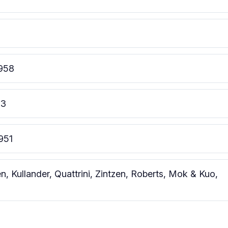
1958
53
951
, Kullander, Quattrini, Zintzen, Roberts, Mok & Kuo,