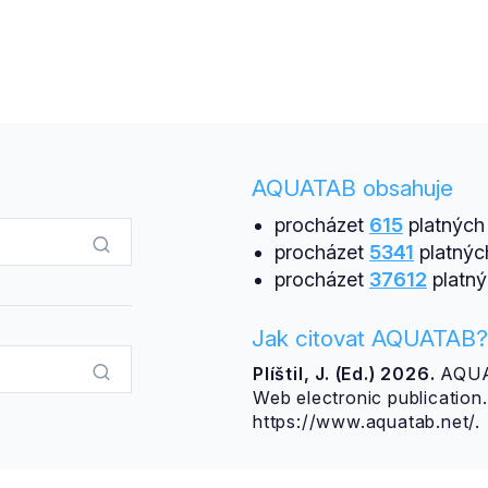
AQUATAB obsahuje
procházet
615
platných 
procházet
5341
platnýc
procházet
37612
platný
Jak citovat AQUATAB?
Plíštil, J. (Ed.) 2026.
AQUAT
Web electronic publicatio
https://www.aquatab.net/.