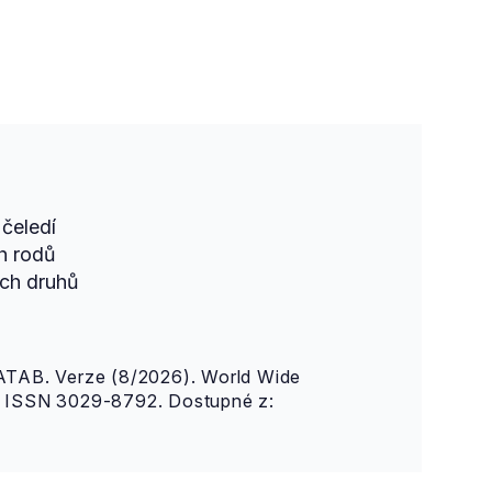
čeledí
h rodů
ch druhů
AB. Verze (8/2026). World Wide
n. ISSN 3029-8792. Dostupné z: