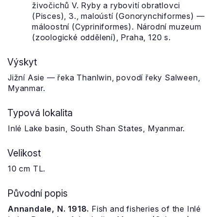
živočichů V. Ryby a rybovití obratlovci
(Pisces), 3., maloústí (Gonorynchiformes) —
máloostní (Cypriniformes). Národní muzeum
(zoologické oddělení), Praha, 120 s.
Výskyt
Jižní Asie — řeka Thanlwin, povodí řeky Salween,
Myanmar.
Typová lokalita
Inlé Lake basin, South Shan States, Myanmar.
Velikost
10 cm TL.
Původní popis
Annandale, N. 1918.
Fish and fisheries of the Inlé