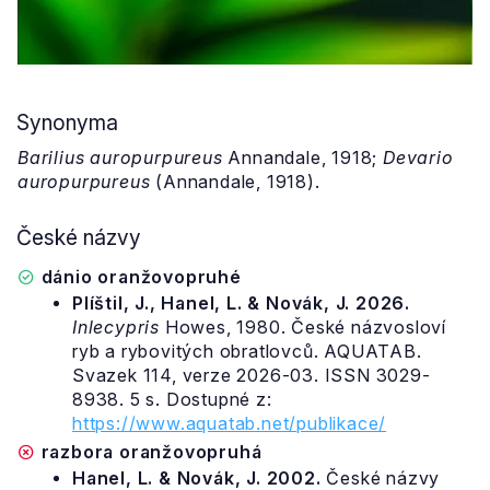
Synonyma
Barilius auropurpureus
Annandale, 1918;
Devario
auropurpureus
(Annandale, 1918).
České názvy
dánio oranžovopruhé
Plíštil, J., Hanel, L. & Novák, J. 2026.
Inlecypris
Howes, 1980. České názvosloví
ryb a rybovitých obratlovců. AQUATAB.
Svazek 114, verze 2026-03. ISSN 3029-
8938. 5 s. Dostupné z:
https://www.aquatab.net/publikace/
razbora oranžovopruhá
Hanel, L. & Novák, J. 2002.
České názvy