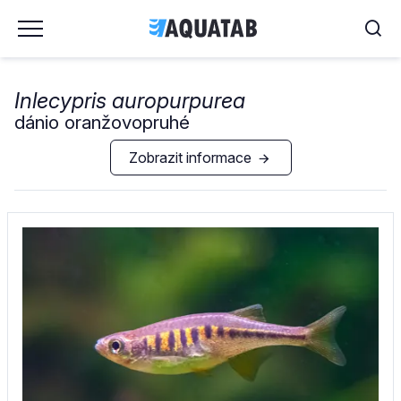
Inlecypris auropurpurea
dánio oranžovopruhé
Zobrazit informace