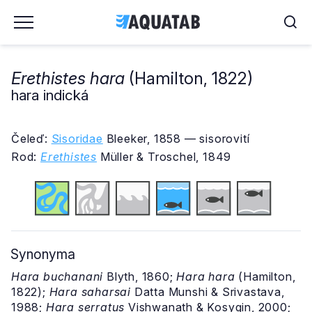
Erethistes hara
(Hamilton, 1822)
hara indická
Čeleď:
Sisoridae
Bleeker, 1858 — sisorovití
Rod:
Erethistes
Müller & Troschel, 1849
Synonyma
Hara buchanani
Blyth, 1860;
Hara hara
(Hamilton,
1822);
Hara saharsai
Datta Munshi & Srivastava,
1988;
Hara serratus
Vishwanath & Kosygin, 2000;