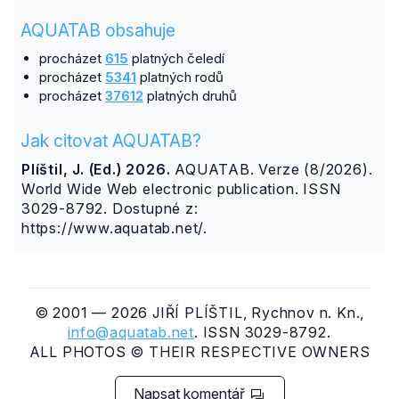
AQUATAB obsahuje
procházet
615
platných čeledí
procházet
5341
platných rodů
procházet
37612
platných druhů
Jak citovat AQUATAB?
Plíštil, J. (Ed.) 2026.
AQUATAB. Verze (8/2026).
World Wide Web electronic publication. ISSN
3029-8792. Dostupné z:
https://www.aquatab.net/.
© 2001 — 2026 JIŘÍ PLÍŠTIL, Rychnov n. Kn.,
info@aquatab.net
. ISSN 3029-8792.
ALL PHOTOS © THEIR RESPECTIVE OWNERS
Napsat komentář