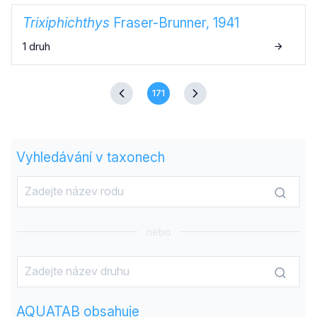
Trixiphichthys
Fraser-Brunner, 1941
1 druh
171
Vyhledávání v taxonech
nebo
AQUATAB obsahuje