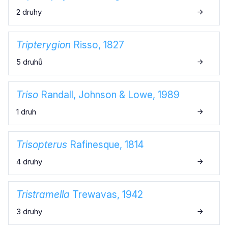
2 druhy
Tripterygion
Risso, 1827
5 druhů
Triso
Randall, Johnson & Lowe, 1989
1 druh
Trisopterus
Rafinesque, 1814
4 druhy
Tristramella
Trewavas, 1942
3 druhy