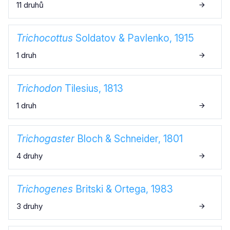
11 druhů
Trichocottus
Soldatov & Pavlenko, 1915
1 druh
Trichodon
Tilesius, 1813
1 druh
Trichogaster
Bloch & Schneider, 1801
4 druhy
Trichogenes
Britski & Ortega, 1983
3 druhy