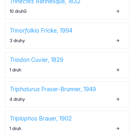
Trinectes
Rafinesque, 1832
10 druhů
Trinorfolkia
Fricke, 1994
3 druhy
Triodon
Cuvier, 1829
1 druh
Triphoturus
Fraser-Brunner, 1949
4 druhy
Triplophos
Brauer, 1902
1 druh