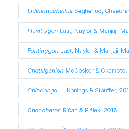
Eidinemacheilus
Segherloo, Ghaedrah
Fluvitrygon
Last, Naylor & Manjaji-M
Fontitrygon
Last, Naylor & Manjaji-M
Chauligenion
McCosker & Okamoto, 
Chindongo
Li, Konings & Stauffer, 20
Chocoheros
Říčan & Piálek, 2016