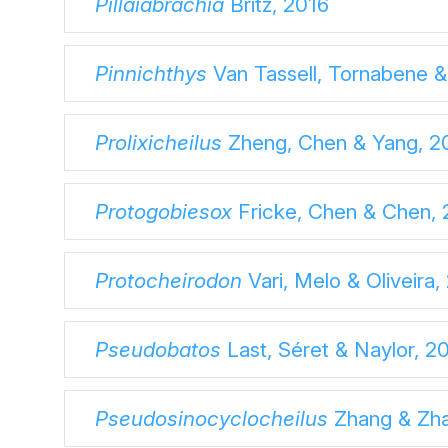
Pillaiabrachia
Britz, 2016
Pinnichthys
Van Tassell, Tornabene &
Prolixicheilus
Zheng, Chen & Yang, 2
Protogobiesox
Fricke, Chen & Chen, 
Protocheirodon
Vari, Melo & Oliveira,
Pseudobatos
Last, Séret & Naylor, 2
Pseudosinocyclocheilus
Zhang & Zha