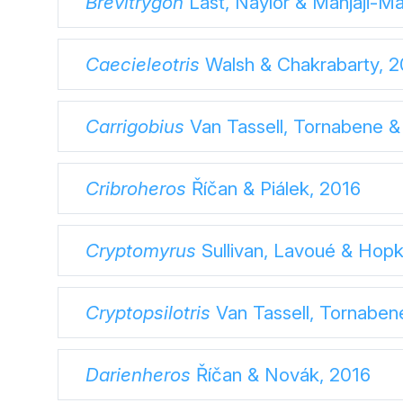
Brevitrygon
Last, Naylor & Manjaji-M
Caecieleotris
Walsh & Chakrabarty, 2
Carrigobius
Van Tassell, Tornabene &
Cribroheros
Říčan & Piálek, 2016
Cryptomyrus
Sullivan, Lavoué & Hopk
Cryptopsilotris
Van Tassell, Tornaben
Darienheros
Říčan & Novák, 2016