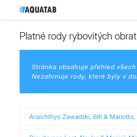
Platné rody rybovitých obra
Stránka obsahuje přehled všech 
Nezahrnuje rody, které byly v 
Araichthys
Zawadzki, Bifi & Mariotto,