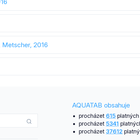
016
 Metscher, 2016
AQUATAB obsahuje
procházet
615
platných 
procházet
5341
platnýc
procházet
37612
platný