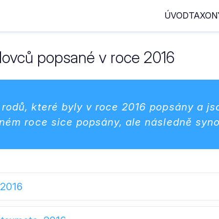
ÚVOD
TAXON
tlovců popsané v roce 2016
rodů, které byly v roce 2016 popsány a js
daném roce sice popsány, ale následně syn
 2016