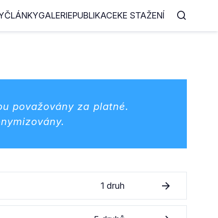
Y
ČLÁNKY
GALERIE
PUBLIKACE
KE STAŽENÍ
ou považovány za platné.
onymizovány.
1 druh