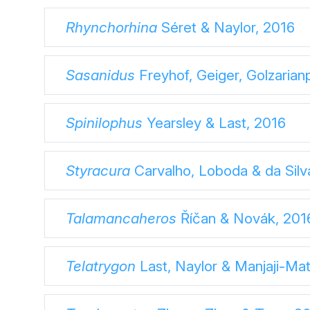
Rhynchorhina
Séret & Naylor, 2016
Sasanidus
Freyhof, Geiger, Golzarian
Spinilophus
Yearsley & Last, 2016
Styracura
Carvalho, Loboda & da Silv
Talamancaheros
Říčan & Novák, 201
Telatrygon
Last, Naylor & Manjaji-Ma