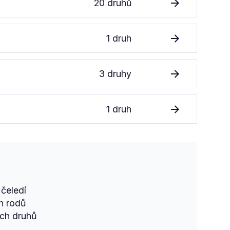
20 druhů
1 druh
3 druhy
1 druh
čeledí
h rodů
ch druhů