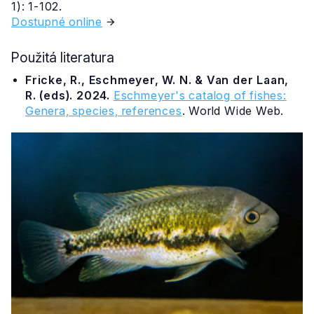
1): 1-102.
Dostupné online
Použitá literatura
Fricke, R., Eschmeyer, W. N. & Van der Laan,
R. (eds). 2024.
Eschmeyer's catalog of fishes:
Genera, species, references
. World Wide Web.