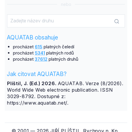
nebo
AQUATAB obsahuje
procházet
615
platných čeledí
procházet
5341
platných rodů
procházet
37612
platných druhů
Jak citovat AQUATAB?
Plíštil, J. (Ed.) 2026.
AQUATAB. Verze (8/2026).
World Wide Web electronic publication. ISSN
3029-8792. Dostupné z:
https://www.aquatab.net/.
© 2001 — 2026 JIŘÍ PLÍŠTIL, Rychnov n. Kn.,