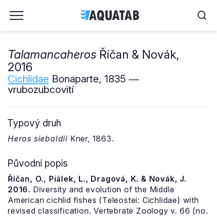
Talamancaheros
Říčan & Novák,
2016
Cichlidae
Bonaparte, 1835 ―
vrubozubcovití
Typový druh
Heros sieboldii
Kner, 1863.
Původní popis
Říčan, O., Piálek, L., Dragová, K. & Novák, J.
2016.
Diversity and evolution of the Middle
American cichlid fishes (Teleostei: Cichlidae) with
revised classification. Vertebrate Zoology v. 66 (no.