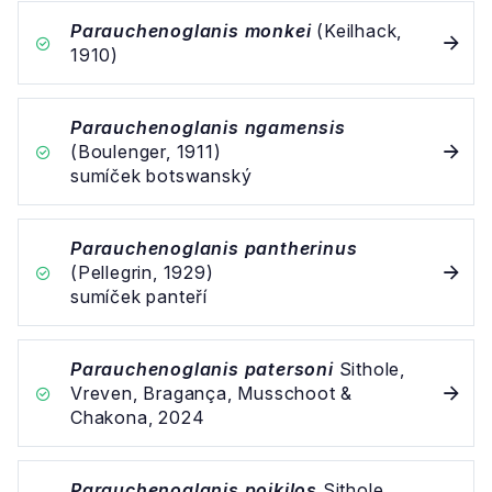
Parauchenoglanis monkei
(Keilhack,
1910)
Parauchenoglanis ngamensis
(Boulenger, 1911)
sumíček botswanský
Parauchenoglanis pantherinus
(Pellegrin, 1929)
sumíček panteří
Parauchenoglanis patersoni
Sithole,
Vreven, Bragança, Musschoot &
Chakona, 2024
Parauchenoglanis poikilos
Sithole,