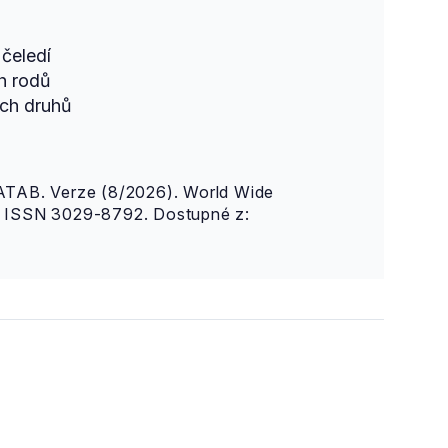
čeledí
h rodů
ch druhů
AB. Verze (8/2026). World Wide
n. ISSN 3029-8792. Dostupné z: