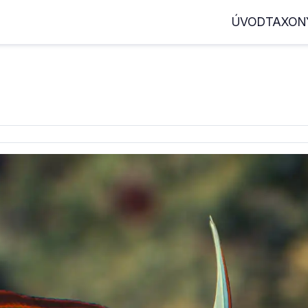
ÚVOD
TAXON