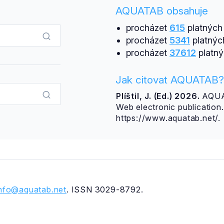
AQUATAB obsahuje
procházet
615
platných 
procházet
5341
platnýc
procházet
37612
platný
Jak citovat AQUATAB?
Plíštil, J. (Ed.) 2026.
AQUAT
Web electronic publicatio
https://www.aquatab.net/.
info@aquatab.net
. ISSN 3029-8792.