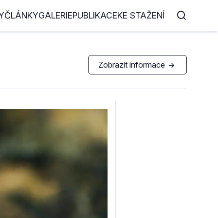
Y
ČLÁNKY
GALERIE
PUBLIKACE
KE STAŽENÍ
Zobrazit informace