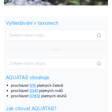
Vyhledávání v taxonech
nebo
AQUATAB obsahuje
procházet
615
platných čeledí
procházet
5341
platných rodů
procházet
37612
platných druhů
Jak citovat AQUATAB?