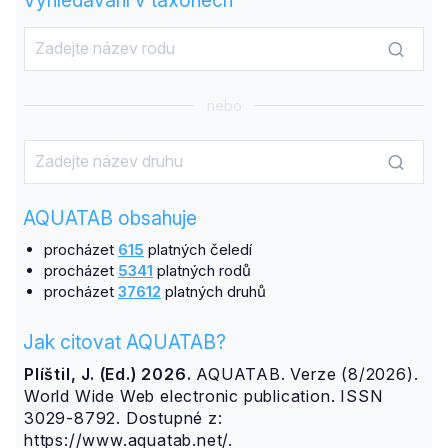
nebo
AQUATAB obsahuje
procházet
615
platných čeledí
procházet
5341
platných rodů
procházet
37612
platných druhů
Jak citovat AQUATAB?
Plíštil, J. (Ed.) 2026.
AQUATAB. Verze (8/2026).
World Wide Web electronic publication. ISSN
3029-8792. Dostupné z:
https://www.aquatab.net/.