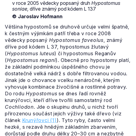
v roce 2005 vědecky popsaný druh
Hypostomus
soniae,
dříve známý pod kódem L 137
© Jaroslav Hofmann
Většina hypostomů se druhově určuje velmi špatně,
k čestným výjimkám patří třeba v roce 2008
vědecky popsaný
Hypostomus faveolus
, známý
dříve pod kódem L 37, hypostomus žlutavý
(
Hypostomus luteus
) či hypostomus Reganův
(
Hypostomus regani
). Obecně pro hypostomy platí,
že základní podmínkou úspěšného chovu je
dostatečně velká nádrž s dobře filtrovanou vodou.
Jinak jde o chovance vcelku nenáročné, kterým
vyhovuje kombinace živočišné a rostlinné potravy.
Do rodu
Hypostomus
se dnes řadí rovněž
krunýřovci, kteří dříve tvořili samostatný rod
Cochliodon
. Jde o skupinu druhů, u nichž tvoří
přirozenou součást jejich výživy také dřevo (viz
článek
Krunýřovci (1)
). Tyto ryby, často velmi
hezké, s rezavě hnědým základním zbarvením,
dorůstají podle druhu délky 20–30 cm a nezbytně