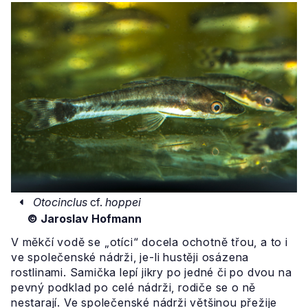
Otocinclus
cf.
hoppei
© Jaroslav Hofmann
V měkčí vodě se „otíci“ docela ochotně třou, a to i
ve společenské nádrži, je-li hustěji osázena
rostlinami. Samička lepí jikry po jedné či po dvou na
pevný podklad po celé nádrži, rodiče se o ně
nestarají. Ve společenské nádrži většinou přežije