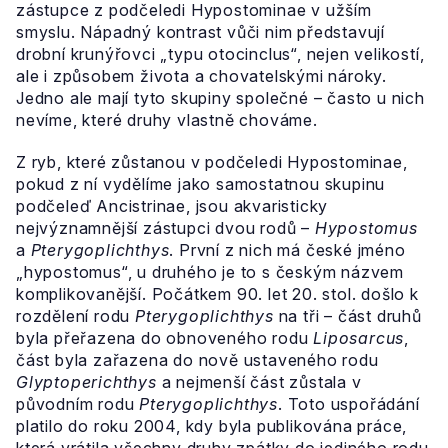
zástupce z podčeledi Hypostominae v užším
smyslu. Nápadný kontrast vůči nim představují
drobní krunýřovci „typu otocinclus“, nejen velikostí,
ale i způsobem života a chovatelskými nároky.
Jedno ale mají tyto skupiny společné – často u nich
nevíme, které druhy vlastně chováme.
Z ryb, které zůstanou v podčeledi Hypostominae,
pokud z ní vydělíme jako samostatnou skupinu
podčeleď Ancistrinae, jsou akvaristicky
nejvýznamnější zástupci dvou rodů –
Hypostomus
a
Pterygoplichthys
. První z nich má české jméno
„hypostomus“, u druhého je to s českým názvem
komplikovanější. Počátkem 90. let 20. stol. došlo k
rozdělení rodu
Pterygoplichthys
na tři – část druhů
byla přeřazena do obnoveného rodu
Liposarcus
,
část byla zařazena do nově ustaveného rodu
Glyptoperichthys
a nejmenší část zůstala v
původním rodu
Pterygoplichthys
. Toto uspořádání
platilo do roku 2004, kdy byla publikována práce,