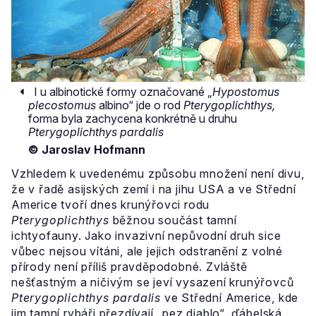
I u albinotické formy označované „
Hypostomus
plecostomus
albino“ jde o rod
Pterygoplichthys,
forma byla zachycena konkrétně u druhu
Pterygoplichthys pardalis
© Jaroslav Hofmann
Vzhledem k uvedenému způsobu množení není divu,
že v řadě asijských zemí i na jihu USA a ve Střední
Americe tvoří dnes krunýřovci rodu
Pterygoplichthys
běžnou součást tamní
ichtyofauny. Jako invazivní nepůvodní druh sice
vůbec nejsou vítáni, ale jejich odstranění z volné
přírody není příliš pravděpodobné. Zvláště
nešťastným a ničivým se jeví vysazení krunýřovců
Pterygoplichthys pardalis
ve Střední Americe, kde
jim tamní rybáři přezdívají „pez diablo“, ďábelská