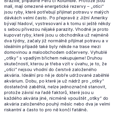
Brazílie, případně Peru či Kolumbie. Protože jsou
malí, mají omezené energetické rezervy – „otíci“
jsou ryby, které potřebují přijímat potravu v malých
dávkách velmi často. Po přepravě z Jižní Ameriky
bývají hladoví, vystresovaní a k tomu si ještě někdy
s sebou přivezou nějaké parazity. Vhodné je proto
kupovat ryby, které jsou u obchodníka už nejméně
dva týdny, začaly již normálně přijímat potravu a v
ideálním případě také byly někde na trase mezi
domovinou a maloobchodem odčerveny. Vyhublé
„otíky“ s vpadlým břichem nekupujeme! Druhou
skutečností, kterou je třeba vzít v úvahu, je to, že
„otíci“ nejsou vhodní do čerstvě založeného
akvária. Ideální pro ně je dobře udržované zaběhlé
akvárium. Dobu, po které je už nádrž pro „otíky“
dostatečně zaběhlá, nelze jednoznačně stanovit,
protože závisí na řadě faktorů, které jsou u
každého akvária jiné, nicméně vpouštět „otíky“ do
akvária založeného pouhý měsíc nebo dva je velmi
riskantní a často to pro ně končí fatálně.