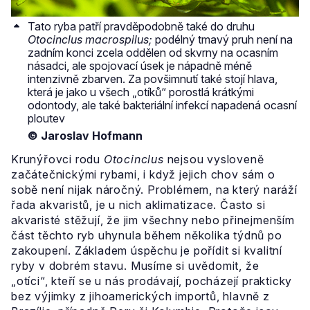
Tato ryba patří pravděpodobně také do druhu
Otocinclus macrospilus;
podélný tmavý pruh není na
zadním konci zcela oddělen od skvrny na ocasním
násadci, ale spojovací úsek je nápadně méně
intenzivně zbarven. Za povšimnutí také stojí hlava,
která je jako u všech „otíků“ porostlá krátkými
odontody, ale také bakteriální infekcí napadená ocasní
ploutev
© Jaroslav Hofmann
Krunýřovci rodu
Otocinclus
nejsou vysloveně
začátečnickými rybami, i když jejich chov sám o
sobě není nijak náročný. Problémem, na který naráží
řada akvaristů, je u nich aklimatizace. Často si
akvaristé stěžují, že jim všechny nebo přinejmenším
část těchto ryb uhynula během několika týdnů po
zakoupení. Základem úspěchu je pořídit si kvalitní
ryby v dobrém stavu. Musíme si uvědomit, že
„otíci“, kteří se u nás prodávají, pocházejí prakticky
bez výjimky z jihoamerických importů, hlavně z