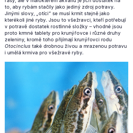
řasy, ale v málokterém akváriu je jich dostatek na
to, aby rybám stačily jako jediný zdroj potravy.
Jinými slovy, „otíci“ se musí krmit stejně jako
kterékoli jiné ryby. Jsou to všežravci, kteří potřebují
v potravě dostatek rostlinné složky – vhodné jsou
proto krmné tablety pro krunýřovce i různé druhy
zeleniny, kromě toho přijímají krunýřovci rodu
Otocinclus
také drobnou živou a mrazenou potravu
i umělá krmiva pro všežravé ryby.