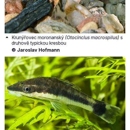
Krunýřovec moronanský
(Otocinclus macrospilus)
s
druhově typickou kresbou
© Jaroslav Hofmann