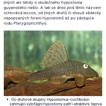
jiných ani tehdy o skutečného hypostoma
guyanského nešlo. A tak se dnes pod tímto názvem
schovává leccos, od jiných druhů či dosud vědecky
nepopsaných forem hypostomů až po zástupce
rodu
Pterygoplichthys
.
Do druhové skupiny Hypostomus-cochliodon
zahrnující xylofágní hypostomy patří i atraktivní, teprve