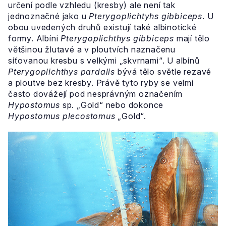
určení podle vzhledu (kresby) ale není tak
jednoznačné jako u
Pterygoplichtyhs gibbiceps
. U
obou uvedených druhů existují také albinotické
formy. Albíni
Pterygoplichthys gibbiceps
mají tělo
většinou žlutavé a v ploutvích naznačenu
síťovanou kresbu s velkými „skvrnami“. U albínů
Pterygoplichthys pardalis
bývá tělo světle rezavé
a ploutve bez kresby. Právě tyto ryby se velmi
často dovážejí pod nesprávným označením
Hypostomus
sp. „Gold“ nebo dokonce
Hypostomus plecostomus
„Gold“.