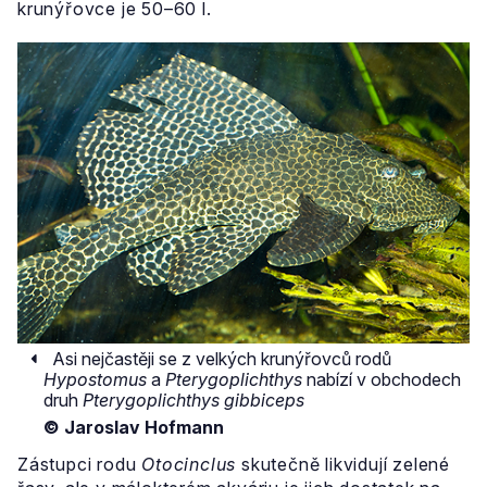
krunýřovce je 50–60 l.
Asi nejčastěji se z velkých krunýřovců rodů
Hypostomus
a
Pterygoplichthys
nabízí v obchodech
druh
Pterygoplichthys gibbiceps
© Jaroslav Hofmann
Zástupci rodu
Otocinclus
skutečně likvidují zelené