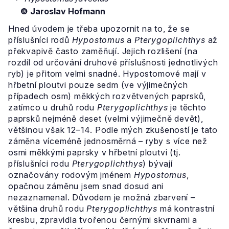
© Jaroslav Hofmann
Hned úvodem je třeba upozornit na to, že se
příslušníci rodů
Hypostomus
a
Pterygoplichthys
až
překvapivě často zaměňují. Jejich rozlišení (na
rozdíl od určování druhové příslušnosti jednotlivých
ryb) je přitom velmi snadné. Hypostomové mají v
hřbetní ploutvi pouze sedm (ve výjimečných
případech osm) měkkých rozvětvených paprsků,
zatímco u druhů rodu
Pterygoplichthys
je těchto
paprsků nejméně deset (velmi výjimečně devět),
většinou však 12–14. Podle mých zkušeností je tato
záměna víceméně jednosměrná – ryby s více než
osmi měkkými paprsky v hřbetní ploutvi (tj.
příslušníci rodu
Pterygoplichthys
) bývají
označovány rodovým jménem
Hypostomus
,
opačnou záměnu jsem snad dosud ani
nezaznamenal. Důvodem je možná zbarvení –
většina druhů rodu
Pterygoplichthys
má kontrastní
kresbu, zpravidla tvořenou černými skvrnami a