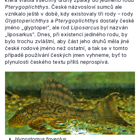
která vrátila všechny druhy zpátky do jediného rodu
Pterygoplichthys
. České názvosloví sumců ale
vznikalo ještě v době, kdy existovaly tři rody – rody
Glyptoperichthys
a
Pterygoplichthys
dostaly české
jméno „glyptoper“, ale rod
Liposarcus
byl nazván
„liposarkus“. Dnes, při existenci jediného rodu, by
bylo trochu zvláštní, aby část jeho druhů měla jiné
české rodové jméno než ostatní, a tak se v tomto
případě používání českých jmen vyhneme, byť to
plynulosti českého textu příliš neprospívá.
Hypostomus faveolus