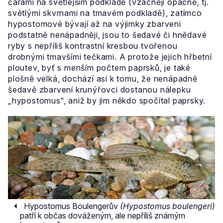
čarami na světlejším podkladě (vzácněji opačně, tj.
světlými skvrnami na tmavém podkladě), zatímco
hypostomové bývají až na výjimky zbarveni
podstatně nenápadněji, jsou to šedavé či hnědavé
ryby s nepříliš kontrastní kresbou tvořenou
drobnými tmavšími tečkami. A protože jejich hřbetní
ploutev, byť s menším počtem paprsků, je také
plošně velká, dochází asi k tomu, že nenápadně
šedavě zbarvení krunýřovci dostanou nálepku
„hypostomus“, aniž by jim někdo spočítal paprsky.
Hypostomus Boulengerův
(Hypostomus boulengeri)
patří k občas dováženým, ale nepříliš známým