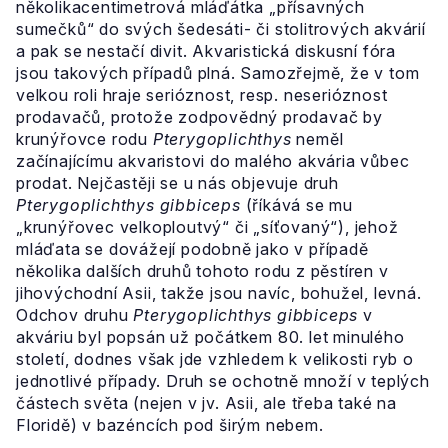
několikacentimetrová mláďátka „přísavných
sumečků“ do svých šedesáti- či stolitrových akvárií
a pak se nestačí divit. Akvaristická diskusní fóra
jsou takových případů plná. Samozřejmě, že v tom
velkou roli hraje serióznost, resp. neserióznost
prodavačů, protože zodpovědný prodavač by
krunýřovce rodu
Pterygoplichthys
neměl
začínajícímu akvaristovi do malého akvária vůbec
prodat. Nejčastěji se u nás objevuje druh
Pterygoplichthys gibbiceps
(říkává se mu
„krunýřovec velkoploutvý“ či „síťovaný“), jehož
mláďata se dovážejí podobně jako v případě
několika dalších druhů tohoto rodu z pěstíren v
jihovýchodní Asii, takže jsou navíc, bohužel, levná.
Odchov druhu
Pterygoplichthys gibbiceps
v
akváriu byl popsán už počátkem 80. let minulého
století, dodnes však jde vzhledem k velikosti ryb o
jednotlivé případy. Druh se ochotně množí v teplých
částech světa (nejen v jv. Asii, ale třeba také na
Floridě) v bazéncích pod širým nebem.