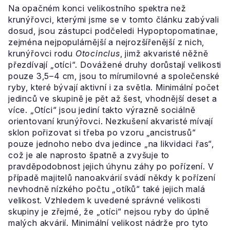
Na opačném konci velikostního spektra než
krunýřovci, kterými jsme se v tomto článku zabývali
dosud, jsou zástupci podčeledi Hypoptopomatinae,
zejména nejpopulárnější a nejrozšířenější z nich,
krunýřovci rodu
Otocinclus
, jimž akvaristé něžně
přezdívají „otíci“. Dovážené druhy dorůstají velikosti
pouze 3,5–4 cm, jsou to mírumilovné a společenské
ryby, které bývají aktivní i za světla. Minimální počet
jedinců ve skupině je pět až šest, vhodnější deset a
více. „Otíci“ jsou jediní takto výrazně sociálně
orientovaní krunýřovci. Nezkušení akvaristé mívají
sklon pořizovat si třeba po vzoru „ancistrusů“
pouze jednoho nebo dva jedince „na likvidaci řas“,
což je ale naprosto špatně a zvyšuje to
pravděpodobnost jejich úhynu záhy po pořízení. V
případě majitelů nanoakvárií svádí někdy k pořízení
nevhodně nízkého počtu „otíků“ také jejich malá
velikost. Vzhledem k uvedené správné velikosti
skupiny je zřejmé, že „otíci“ nejsou ryby do úplně
malých akvárií. Minimální velikost nádrže pro tyto