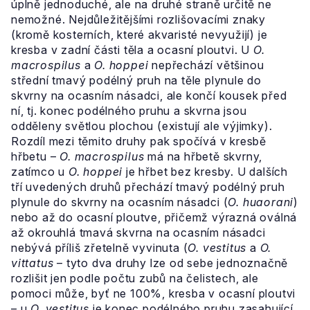
úplně jednoduché, ale na druhé straně určitě ne
nemožné. Nejdůležitějšími rozlišovacími znaky
(kromě kosterních, které akvaristé nevyužijí) je
kresba v zadní části těla a ocasní ploutvi. U
O.
macrospilus
a
O. hoppei
nepřechází většinou
střední tmavý podélný pruh na těle plynule do
skvrny na ocasním násadci, ale končí kousek před
ní, tj. konec podélného pruhu a skvrna jsou
odděleny světlou plochou (existují ale výjimky).
Rozdíl mezi těmito druhy pak spočívá v kresbě
hřbetu –
O. macrospilus
má na hřbetě skvrny,
zatímco u
O. hoppei
je hřbet bez kresby. U dalších
tří uvedených druhů přechází tmavý podélný pruh
plynule do skvrny na ocasním násadci (
O. huaorani
)
nebo až do ocasní ploutve, přičemž výrazná oválná
až okrouhlá tmavá skvrna na ocasním násadci
nebývá příliš zřetelně vyvinuta (
O. vestitus
a
O.
vittatus
– tyto dva druhy lze od sebe jednoznačně
rozlišit jen podle počtu zubů na čelistech, ale
pomoci může, byť ne 100%, kresba v ocasní ploutvi
– u
O. vestitus
je konec podélného pruhu zasahující