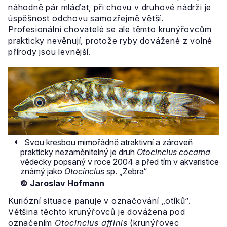
náhodně pár mláďat, při chovu v druhové nádrži je
úspěšnost odchovu samozřejmě větší.
Profesionální chovatelé se ale těmto krunýřovcům
prakticky nevěnují, protože ryby dovážené z volné
přírody jsou levnější.
Svou kresbou mimořádně atraktivní a zároveň
prakticky nezaměnitelný je druh
Otocinclus cocama
vědecky popsaný v roce 2004 a před tím v akvaristice
známý jako
Otocinclus
sp. „Zebra“
© Jaroslav Hofmann
Kuriózní situace panuje v označování „otíků“.
Většina těchto krunýřovců je dovážena pod
označením
Otocinclus affinis
(krunýřovec