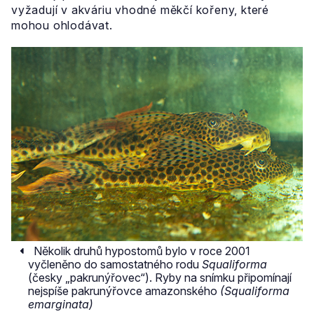
vyžadují v akváriu vhodné měkčí kořeny, které
mohou ohlodávat.
Několik druhů hypostomů bylo v roce 2001
vyčleněno do samostatného rodu
Squaliforma
(česky „pakrunýřovec“). Ryby na snímku připomínají
nejspíše pakrunýřovce amazonského
(Squaliforma
emarginata)