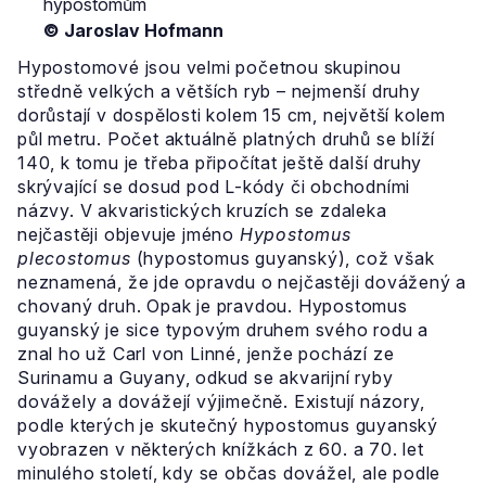
hypostomům
© Jaroslav Hofmann
Hypostomové jsou velmi početnou skupinou
středně velkých a větších ryb – nejmenší druhy
dorůstají v dospělosti kolem 15 cm, největší kolem
půl metru. Počet aktuálně platných druhů se blíží
140, k tomu je třeba připočítat ještě další druhy
skrývající se dosud pod L-kódy či obchodními
názvy. V akvaristických kruzích se zdaleka
nejčastěji objevuje jméno
Hypostomus
plecostomus
(hypostomus guyanský), což však
neznamená, že jde opravdu o nejčastěji dovážený a
chovaný druh. Opak je pravdou. Hypostomus
guyanský je sice typovým druhem svého rodu a
znal ho už Carl von Linné, jenže pochází ze
Surinamu a Guyany, odkud se akvarijní ryby
dovážely a dovážejí výjimečně. Existují názory,
podle kterých je skutečný hypostomus guyanský
vyobrazen v některých knížkách z 60. a 70. let
minulého století, kdy se občas dovážel, ale podle