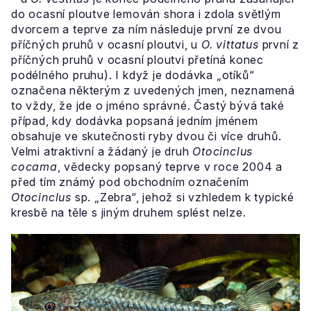
do ocasní ploutve lemován shora i zdola světlým
dvorcem a teprve za ním následuje první ze dvou
příčných pruhů v ocasní ploutvi, u
O. vittatus
první z
příčných pruhů v ocasní ploutvi přetíná konec
podélného pruhu). I když je dodávka „otíků“
označena některým z uvedených jmen, neznamená
to vždy, že jde o jméno správné. Častý bývá také
případ, kdy dodávka popsaná jedním jménem
obsahuje ve skutečnosti ryby dvou či více druhů.
Velmi atraktivní a žádaný je druh
Otocinclus
cocama
, vědecky popsaný teprve v roce 2004 a
před tím známý pod obchodním označením
Otocinclus
sp. „Zebra“, jehož si vzhledem k typické
kresbě na těle s jiným druhem splést nelze.