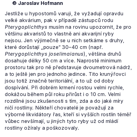
© Jaroslav Hofmann
Jestliže u hypostomů varuji, že vyžadují opravdu
velké akvárium, pak v případě zástupců rodu
Pterygoplichthys
musím na rovinu upozornit, že pro
většinu akvaristů to vlastně ani akvarijní ryby
nejsou. Jen výjimečně se u nich setkáme s druhy,
které dorůstají „pouze“ 30–40 cm (např.
Pterygoplichthys joselimaianus
), většina druhů
dosahuje délky 50 cm a více. Naprosté minimum
prostoru tak pro ně představuje dvoumetrová nádrž,
a to ještě jen pro jednoho jedince. Tito krunýřovci
jsou totiž značně teritoriální, a to už od doby
dospívání. Při dobrém krmení rostou velmi rychle,
dokážou během půl roku přirůst i o 10 cm. Velmi
rozdílné jsou zkušenosti s tím, zda a do jaké míry
ničí rostliny. Někteří chovatelé je považují za
výborné likvidátory řas, kteří si vyšších rostlin téměř
vůbec nevšímají, u jiných tyto ryby už od mládí
rostliny ožíraly a poškozovaly.