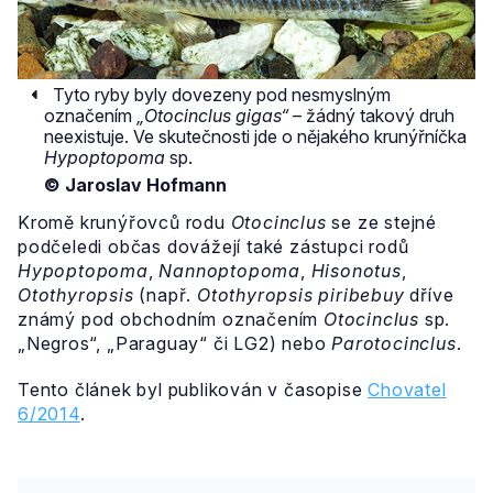
Tyto ryby byly dovezeny pod nesmyslným
označením
„Otocinclus gigas“
– žádný takový druh
neexistuje. Ve skutečnosti jde o nějakého krunýřníčka
Hypoptopoma
sp.
© Jaroslav Hofmann
Kromě krunýřovců rodu
Otocinclus
se ze stejné
podčeledi občas dovážejí také zástupci rodů
Hypoptopoma
,
Nannoptopoma
,
Hisonotus
,
Otothyropsis
(např.
Otothyropsis piribebuy
dříve
známý pod obchodním označením
Otocinclus
sp.
„Negros“, „Paraguay“ či LG2) nebo
Parotocinclus
.
Tento článek byl publikován v časopise
Chovatel
6/2014
.