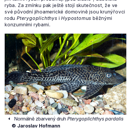
ryba. Za zmínku pak ještě stojí skutečnost, že ve
své původní jihoamerické domovině jsou krunýřovci
rodu
Pterygoplichthys
i
Hypostomus
běžnými
konzumními rybami.
Normálně zbarvený druh
Pterygoplichthys pardalis
© Jaroslav Hofmann