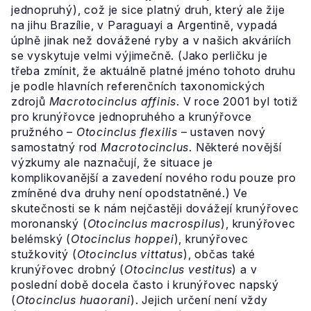
jednopruhý), což je sice platný druh, který ale žije
na jihu Brazílie, v Paraguayi a Argentině, vypadá
úplně jinak než dovážené ryby a v našich akváriích
se vyskytuje velmi výjimečně. (Jako perličku je
třeba zmínit, že aktuálně platné jméno tohoto druhu
je podle hlavních referenčních taxonomických
zdrojů
Macrotocinclus affinis
. V roce 2001 byl totiž
pro krunýřovce jednopruhého a krunýřovce
pružného –
Otocinclus flexilis
– ustaven nový
samostatný rod
Macrotocinclus
. Některé novější
výzkumy ale naznačují, že situace je
komplikovanější a zavedení nového rodu pouze pro
zmíněné dva druhy není opodstatněné.) Ve
skutečnosti se k nám nejčastěji dovážejí krunýřovec
moronanský (
Otocinclus macrospilus
), krunýřovec
belémský (
Otocinclus hoppei
), krunýřovec
stužkovitý (
Otocinclus vittatus
), občas také
krunýřovec drobný (
Otocinclus vestitus
) a v
poslední době docela často i krunýřovec napský
(
Otocinclus huaorani
). Jejich určení není vždy