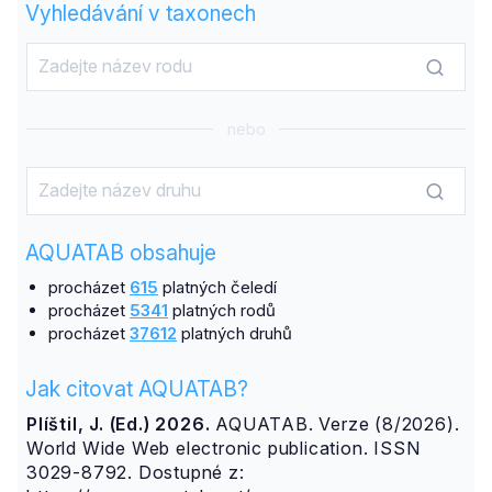
Vyhledávání v taxonech
nebo
AQUATAB obsahuje
procházet
615
platných čeledí
procházet
5341
platných rodů
procházet
37612
platných druhů
Jak citovat AQUATAB?
Plíštil, J. (Ed.) 2026.
AQUATAB. Verze (8/2026).
World Wide Web electronic publication. ISSN
3029-8792. Dostupné z: