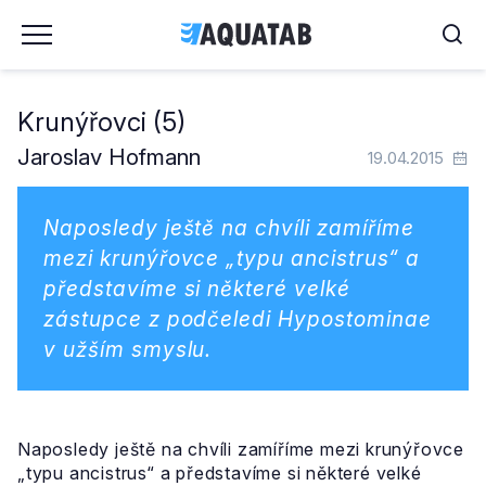
Krunýřovci (5)
Jaroslav Hofmann
19.04.2015
Naposledy ještě na chvíli zamíříme
mezi krunýřovce „typu ancistrus“ a
představíme si některé velké
zástupce z podčeledi Hypostominae
v užším smyslu.
Naposledy ještě na chvíli zamíříme mezi krunýřovce
„typu ancistrus“ a představíme si některé velké