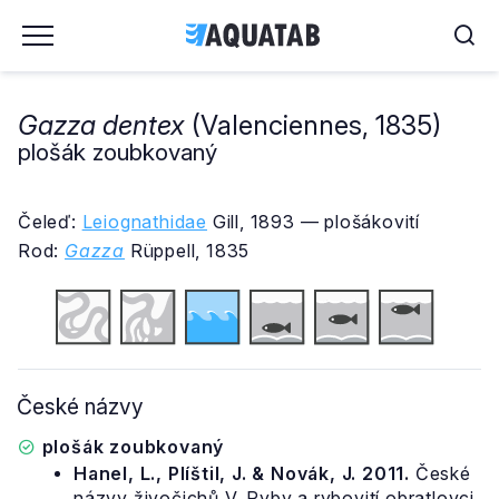
Gazza dentex
(Valenciennes, 1835)
plošák zoubkovaný
Čeleď:
Leiognathidae
Gill, 1893 — plošákovití
Rod:
Gazza
Rüppell, 1835
České názvy
plošák zoubkovaný
Hanel, L., Plíštil, J. & Novák, J. 2011.
České
názvy živočichů V. Ryby a rybovití obratlovci