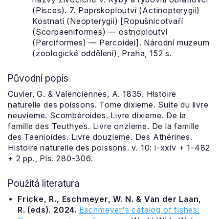
(Pisces). 7. Paprskoploutví (Actinopterygii)
Kostnatí (Neopterygii) [Ropušnicotvaří
(Scorpaeniformes) — ostnoploutví
(Perciformes) — Percoidei]. Národní muzeum
(zoologické oddělení), Praha, 152 s.
Původní popis
Cuvier, G. & Valenciennes, A. 1835. Histoire
naturelle des poissons. Tome dixieme. Suite du livre
neuvieme. Scombéroides. Livre dixieme. De la
famille des Teuthyes. Livre onzieme. De la famille
des Taenioides. Livre douzieme. Des Athérines.
Histoire naturelle des poissons. v. 10: i-xxiv + 1-482
+ 2 pp., Pls. 280-306.
Použitá literatura
Fricke, R., Eschmeyer, W. N. & Van der Laan,
R. (eds). 2024.
Eschmeyer's catalog of fishes: