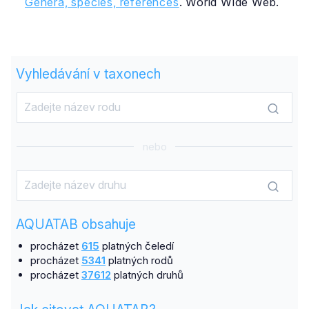
Genera, species, references
. World Wide Web.
Vyhledávání v taxonech
nebo
AQUATAB obsahuje
procházet
615
platných čeledí
procházet
5341
platných rodů
procházet
37612
platných druhů