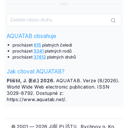
nebo
AQUATAB obsahuje
procházet
615
platných čeledí
procházet
5341
platných rodů
procházet
37612
platných druhů
Jak citovat AQUATAB?
Plíštil, J. (Ed.) 2026.
AQUATAB. Verze (8/2026).
World Wide Web electronic publication. ISSN
3029-8792. Dostupné z:
https://www.aquatab.net/.
© 2001 — 2026 JIŘÍ PLÍŠTIL, Rychnov n. Kn.,