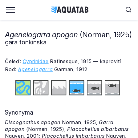
Ageneiogarra apogon
(Norman, 1925)
gara tonkinská
Čeleď:
Cyprinidae
Rafinesque, 1815 — kaprovití
Rod:
Ageneiogarra
Garman, 1912
Synonyma
Discognathus apogon
Norman, 1925;
Garra
apogon
(Norman, 1925);
Placocheilus bibarbatus
Nguyen, 2001;
Placocheilus imbarbatus
Nguyen,