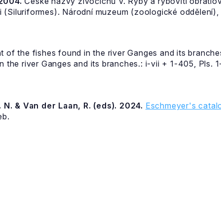
 2004.
České názvy živočichů V. Ryby a rybovití obratlov
 (Siluriformes). Národní muzeum (zoologické oddělení), 
t of the fishes found in the river Ganges and its branch
 the river Ganges and its branches.: i-vii + 1-405, Pls. 1
 N. & Van der Laan, R. (eds). 2024.
Eschmeyer's catalo
eb.