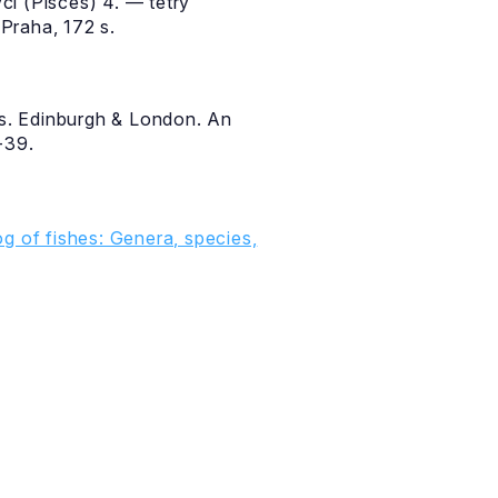
ci (Pisces) 4. — tetry
Praha, 172 s.
es. Edinburgh & London. An
-39.
g of fishes: Genera, species,