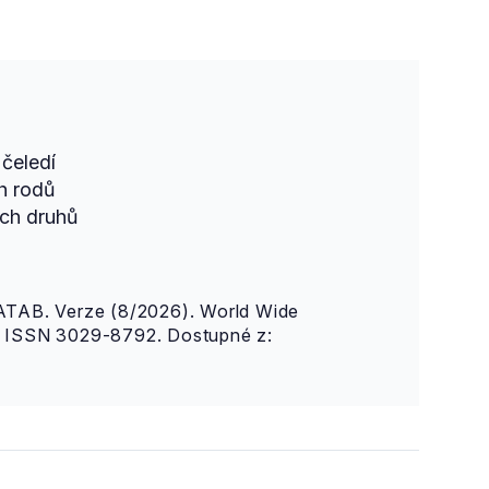
čeledí
h rodů
ch druhů
AB. Verze (8/2026). World Wide
n. ISSN 3029-8792. Dostupné z: