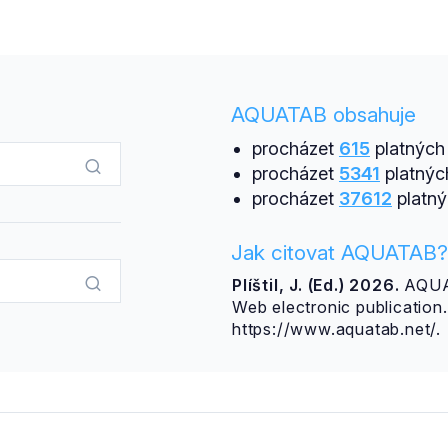
AQUATAB obsahuje
procházet
615
platných 
procházet
5341
platnýc
procházet
37612
platný
Jak citovat AQUATAB?
Plíštil, J. (Ed.) 2026.
AQUAT
Web electronic publicatio
https://www.aquatab.net/.