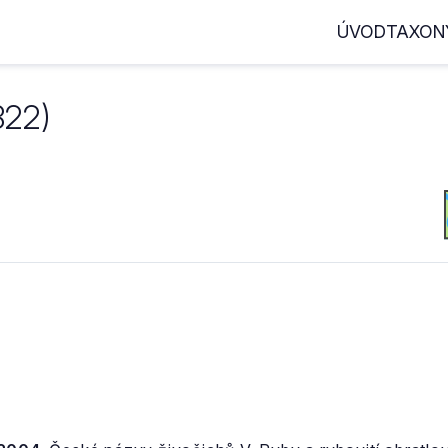
ÚVOD
TAXON
822)