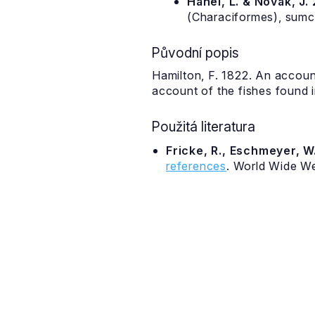
Hanel, L. & Novák, J.
(Characiformes), sumci
Původní popis
Hamilton, F. 1822. An accoun
account of the fishes found in
Použitá literatura
Fricke, R., Eschmeyer, W.
references
. World Wide W