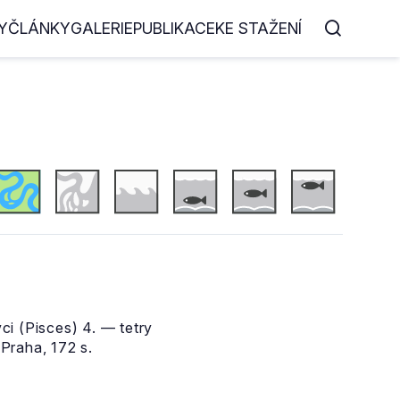
Y
ČLÁNKY
GALERIE
PUBLIKACE
KE STAŽENÍ
ci (Pisces) 4. — tetry
Praha, 172 s.