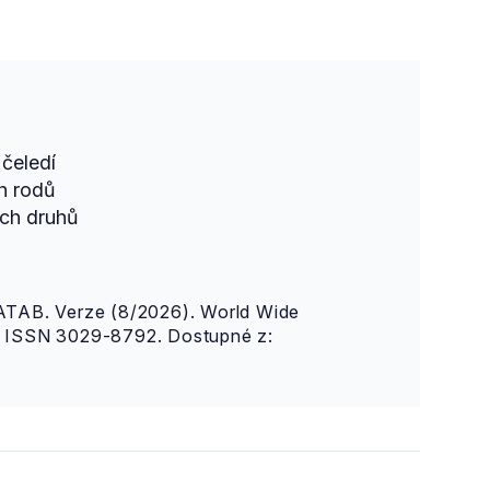
čeledí
h rodů
ch druhů
AB. Verze (8/2026). World Wide
n. ISSN 3029-8792. Dostupné z: