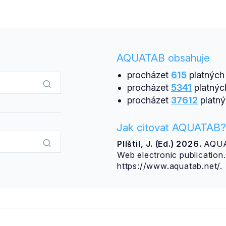
AQUATAB obsahuje
procházet
615
platných 
procházet
5341
platnýc
procházet
37612
platný
Jak citovat AQUATAB?
Plíštil, J. (Ed.) 2026.
AQUAT
Web electronic publicatio
https://www.aquatab.net/.