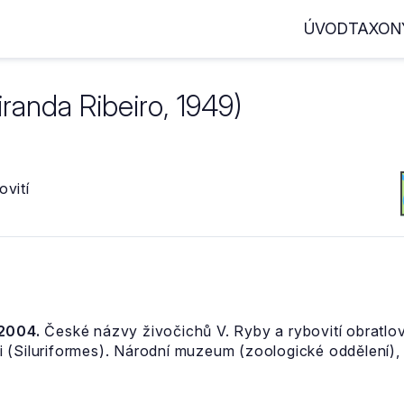
ÚVOD
TAXON
randa Ribeiro, 1949)
ovití
 2004.
České názvy živočichů V. Ryby a rybovití obratlov
 (Siluriformes). Národní muzeum (zoologické oddělení), 