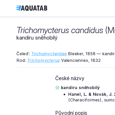
Trichomycterus candidus
(Mi
kandiru sněhobílý
Čeleď:
Trichomycteridae
Bleeker, 1858 — kandir
Rod:
Trichomycterus
Valenciennes, 1832
České názvy
kandiru sněhobílý
Hanel, L. & Novák, J.
(Characiformes), sumci
Původní popis