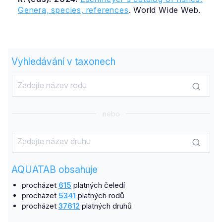
Genera, species, references
. World Wide Web.
Vyhledávání v taxonech
nebo
AQUATAB obsahuje
procházet
615
platných čeledí
procházet
5341
platných rodů
procházet
37612
platných druhů