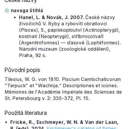
České názvy
navaga štíhlá
Hanel, L. & Novák, J. 2007.
České názvy
živočichů V. Ryby a rybovití obratlovci
(Pisces), 5., paprskoploutví (Actinopterygii),
kostnatí (Neopterygii), stříbrnicotvaří
(Argentiniformes) — ďasové (Lophiiformes).
Národní muzeum (zoologické oddělení),
Praha, 92 s.
Původní popis
Tilesius, W. G. von 1810. Piscium Camtschaticorum
"Terpuck" et "Wachnja." Descriptiones et icones.
Mémoires de l'Académie Impériale des Sciences de
St. Petersbourg v. 2: 335-372, Pl. 15.
Použitá literatura
Fricke, R., Eschmeyer, W. N. & Van der Laan,
R. (eds). 2024.
Eschmeyer's catalog of fishes: