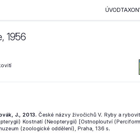
ÚVOD
TAXON
, 1956
ovití
Novák, J., 2013.
České názvy živočichů V. Ryby a rybovití
pterygii) Kostnatí (Neopterygii) [Ostnoploutví (Percifor
 muzeum (zoologické oddělení), Praha, 136 s.