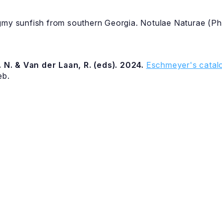
gmy sunfish from southern Georgia. Notulae Naturae (Phi
 N. & Van der Laan, R. (eds). 2024.
Eschmeyer's catalo
eb.