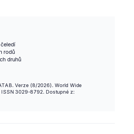
čeledí
h rodů
ch druhů
AB. Verze (8/2026). World Wide
n. ISSN 3029-8792. Dostupné z: