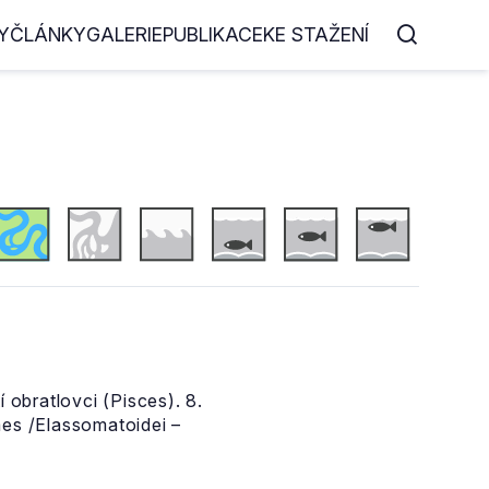
Y
ČLÁNKY
GALERIE
PUBLIKACE
KE STAŽENÍ
 obratlovci (Pisces). 8.
mes /Elassomatoidei –