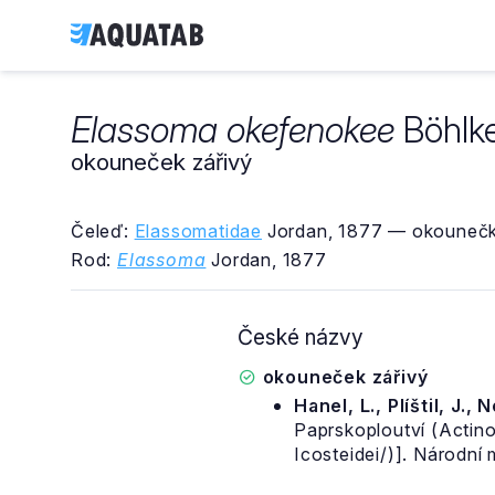
Elassoma okefenokee
Böhlke
okouneček zářivý
Čeleď:
Elassomatidae
Jordan, 1877 — okounečk
Rod:
Elassoma
Jordan, 1877
České názvy
okouneček zářivý
Hanel, L., Plíštil, J., 
Paprskoploutví (Actino
Icosteidei/)]. Národní