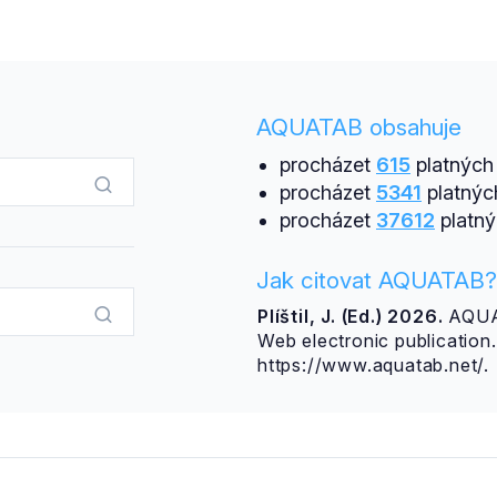
AQUATAB obsahuje
procházet
615
platných 
procházet
5341
platnýc
procházet
37612
platný
Jak citovat AQUATAB?
Plíštil, J. (Ed.) 2026.
AQUAT
Web electronic publicatio
https://www.aquatab.net/.