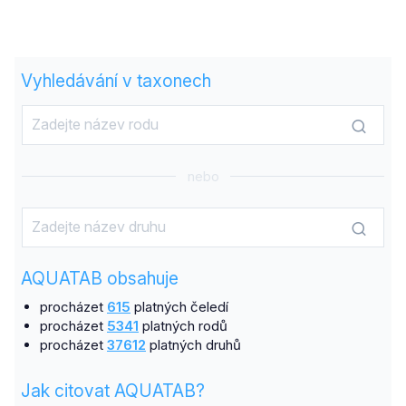
Vyhledávání v taxonech
nebo
AQUATAB obsahuje
procházet
615
platných čeledí
procházet
5341
platných rodů
procházet
37612
platných druhů
Jak citovat AQUATAB?