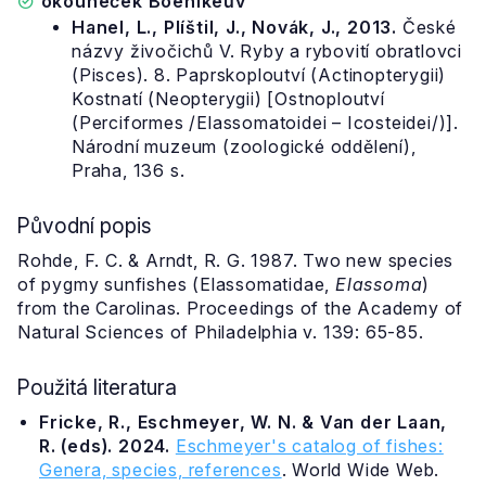
okouneček Boehlkeův
Hanel, L., Plíštil, J., Novák, J., 2013.
České
názvy živočichů V. Ryby a rybovití obratlovci
(Pisces). 8. Paprskoploutví (Actinopterygii)
Kostnatí (Neopterygii) [Ostnoploutví
(Perciformes /Elassomatoidei – Icosteidei/)].
Národní muzeum (zoologické oddělení),
Praha, 136 s.
Původní popis
Rohde, F. C. & Arndt, R. G. 1987. Two new species
of pygmy sunfishes (Elassomatidae,
Elassoma
)
from the Carolinas. Proceedings of the Academy of
Natural Sciences of Philadelphia v. 139: 65-85.
Použitá literatura
Fricke, R., Eschmeyer, W. N. & Van der Laan,
R. (eds). 2024.
Eschmeyer's catalog of fishes:
Genera, species, references
. World Wide Web.