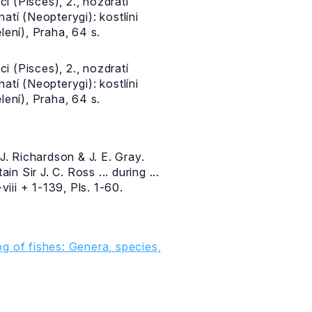
i (Pisces), 2., nozdratí
atí (Neopterygi): kostlíni
ení), Praha, 64 s.
i (Pisces), 2., nozdratí
atí (Neopterygi): kostlíni
ení), Praha, 64 s.
J. Richardson & J. E. Gray.
Sir J. C. Ross ... during ...
iii + 1-139, Pls. 1-60.
g of fishes: Genera, species,