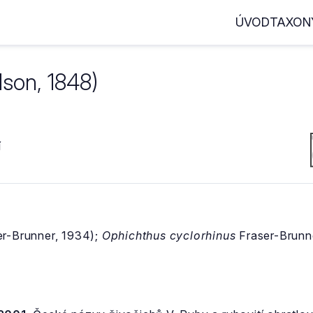
ÚVOD
TAXON
son, 1848)
í
r-Brunner, 1934);
Ophichthus cyclorhinus
Fraser-Brunne