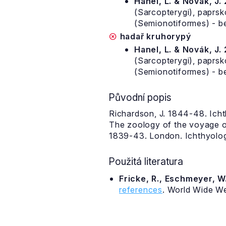
Hanel, L. & Novák, J.
(Sarcopterygi), paprsko
(Semionotiformes) - be
hadař kruhorypý
Hanel, L. & Novák, J.
(Sarcopterygi), paprsko
(Semionotiformes) - be
Původní popis
Richardson, J. 1844-48. Ichth
The zoology of the voyage of 
1839-43. London. Ichthyology o
Použitá literatura
Fricke, R., Eschmeyer, W.
references
. World Wide W