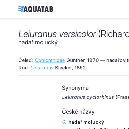
Leiuranus versicolor
(Richard
hadař molucký
Čeleď:
Ophichthidae
Günther, 1870 — hadařovit
Rod:
Leiuranus
Bleeker, 1852
Synonyma
Leiuranus cyclorhinus
(Frase
České názvy
hadař molucký