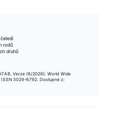
čeledí
h rodů
ch druhů
AB. Verze (8/2026). World Wide
n. ISSN 3029-8792. Dostupné z: