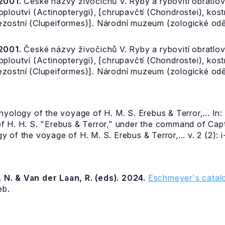
 2001.
České názvy živočichů V. Ryby a rybovití obratlovc
ploutví (Actinopterygi), [chrupavčtí (Chondrostei), kostn
zostní (Clupeiformes)]. Národní muzeum (zologické oděl
 2001.
České názvy živočichů V. Ryby a rybovití obratlovc
ploutví (Actinopterygi), [chrupavčtí (Chondrostei), kostn
zostní (Clupeiformes)]. Národní muzeum (zologické oděl
yology of the voyage of H. M. S. Erebus & Terror,... In: 
H. H. S. "Erebus & Terror," under the command of Captain 
f the voyage of H. M. S. Erebus & Terror,... v. 2 (2): i-v
 N. & Van der Laan, R. (eds). 2024.
Eschmeyer's catalo
eb.