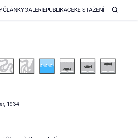
Y
ČLÁNKY
GALERIE
PUBLIKACE
KE STAŽENÍ
r, 1934.