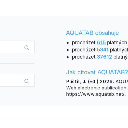
AQUATAB obsahuje
procházet
615
platných 
procházet
5341
platnýc
procházet
37612
platný
Jak citovat AQUATAB?
Plíštil, J. (Ed.) 2026.
AQUAT
Web electronic publicatio
https://www.aquatab.net/.